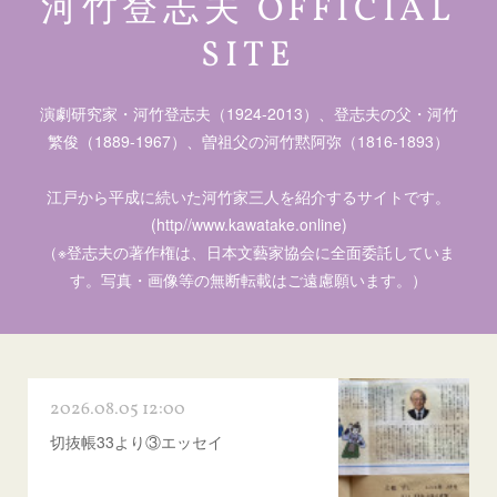
河竹登志夫 OFFICIAL
SITE
演劇研究家・河竹登志夫（1924-2013）、登志夫の父・河竹
繁俊（1889-1967）、曽祖父の河竹黙阿弥（1816-1893）
江戸から平成に続いた河竹家三人を紹介するサイトです。
(http//www.kawatake.online)
（※登志夫の著作権は、日本文藝家協会に全面委託していま
す。写真・画像等の無断転載はご遠慮願います。）
2026.08.05 12:00
切抜帳33より③エッセイ