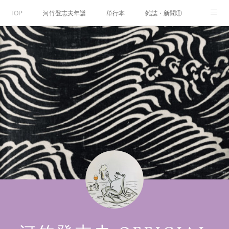
TOP
河竹登志夫年譜
単行本
雑誌・新聞①
雑誌・新聞②
雑誌・新聞③
講演・講座・放送
河竹繁俊 年譜
河竹黙阿弥 年譜
閑話
ページ