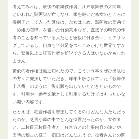
考えてみれば、最後の歌舞伎作者、江戸歌舞伎の大問屋、
といわれた黙阿弥が亡くなり、家を継いだ糸女のところに
養嗣子として入った繁俊は、糸女はじめ、黙阿弥の高弟で
「め組の喧嘩」を書いた竹柴其水など、直接その時代の作
者のことを知っている人たちと密接に付き合い、ヒアリン
グしているし、自身も半分足をつっこみかけた世界ですか
ら、繁俊以上に狂言作者を解説できる人はいないかもしれ
ません。
繁俊の著作権は最近切れたので、こういう本をぜひ出版社
の方々に発掘していただき、昨年出版されていた「歌舞伎
十八番」のように、復刻版を出していただきたいもので
す。引用や、参考文献として利用するだけではもったいな
い濃い内容です。
たとえば、狂言作者を志望してくるのはどんな人たちだっ
たのか、芝居小屋の中でどんな位置だったのか、立作者
と、二枚目三枚目作者と、狂言方との仕事内容の違いや、
当時の稽古の様子、初日はどんなふうで、役者さんとの関