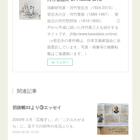
演劇研究家・河竹登志夫（1924-2013）、
登志夫の父・河竹繁俊（1889-1967）、曽
祖父の河竹黙阿弥（1816-1893） 江
戸から平成に続いた河竹家三人を紹介する
サイトです。(http//www.kawatake.online)
（※登志夫の著作権は、日本文藝家協会に全
面委託しています。写真・画像等の無断転
載はご遠慮願います。）
フォロー
関連記事
切抜帳33より③エッセイ
2000年３月「広報ずし」の「この人わがま
ち」に。逗子での30年の生活ぶりを。
2026.08.05 12:00