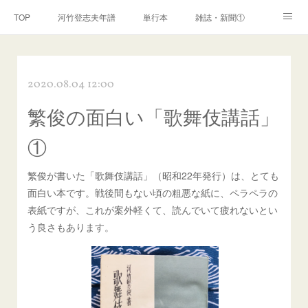
TOP
河竹登志夫年譜
単行本
雑誌・新聞①
雑誌・新聞②
雑誌・新聞③
講演・講座・放送
2020.08.04 12:00
河竹繁俊 年譜
河竹黙阿弥 年譜
閑話
ページ
繁俊の面白い「歌舞伎講話」
①
繁俊が書いた「歌舞伎講話」（昭和22年発行）は、とても
面白い本です。戦後間もない頃の粗悪な紙に、ペラペラの
表紙ですが、これが案外軽くて、読んでいて疲れないとい
う良さもあります。