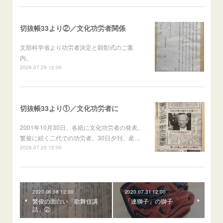
切抜帳33より②／文化功労者関係
文部科学省より功労者決定と顕彰式のご案
内。
2026.07.29 12:00
切抜帳33より①／文化功労者に
2001年10月30日、各紙に文化功労者の発表。
繁俊に続く二代での功労者。30日夕刊、産…
2026.07.23 12:00
2020.08.08 12:00
2020.07.31 12:00
繁俊の面白い「歌舞伎講
「連獅子」の獅子
話」②