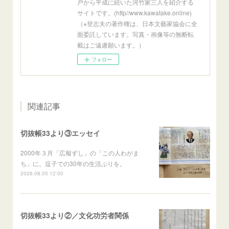
戸から平成に続いた河竹家三人を紹介する
サイトです。(http//www.kawatake.online)
（※登志夫の著作権は、日本文藝家協会に全
面委託しています。写真・画像等の無断転
載はご遠慮願います。）
フォロー
関連記事
切抜帳33より③エッセイ
2000年３月「広報ずし」の「この人わがま
ち」に。逗子での30年の生活ぶりを。
2026.08.05 12:00
切抜帳33より②／文化功労者関係