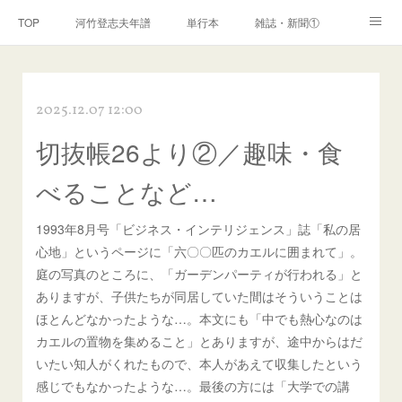
TOP
河竹登志夫年譜
単行本
雑誌・新聞①
雑誌・新聞②
雑誌・新聞③
講演・講座・放送
2025.12.07 12:00
河竹繁俊 年譜
河竹黙阿弥 年譜
閑話
ページ
切抜帳26より②／趣味・食
べることなど…
1993年8月号「ビジネス・インテリジェンス」誌「私の居
心地」というページに「六〇〇匹のカエルに囲まれて」。
庭の写真のところに、「ガーデンパーティが行われる」と
ありますが、子供たちが同居していた間はそういうことは
ほとんどなかったような…。本文にも「中でも熱心なのは
カエルの置物を集めること」とありますが、途中からはだ
いたい知人がくれたもので、本人があえて収集したという
感じでもなかったような…。最後の方には「大学での講