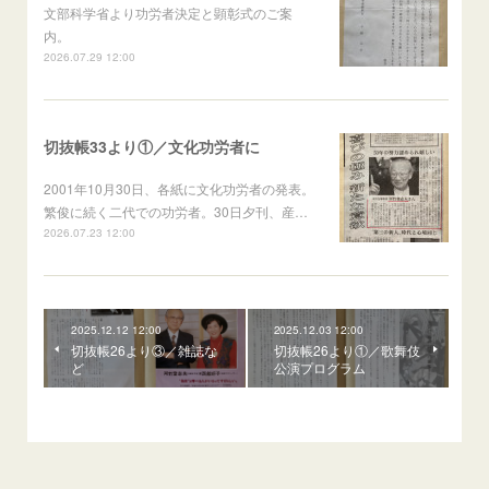
文部科学省より功労者決定と顕彰式のご案
内。
2026.07.29 12:00
切抜帳33より①／文化功労者に
2001年10月30日、各紙に文化功労者の発表。
繁俊に続く二代での功労者。30日夕刊、産…
2026.07.23 12:00
2025.12.12 12:00
2025.12.03 12:00
切抜帳26より③／雑誌な
切抜帳26より①／歌舞伎
ど
公演プログラム