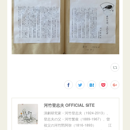
河竹登志夫 OFFICIAL SITE
演劇研究家・河竹登志夫（1924-2013）、
登志夫の父・河竹繁俊（1889-1967）、曽
祖父の河竹黙阿弥（1816-1893） 江