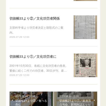
切抜帳33より②／文化功労者関係
文部科学省より功労者決定と顕彰式のご案
内。
2026.07.29 12:00
切抜帳33より①／文化功労者に
2001年10月30日、各紙に文化功労者の発表。
繁俊に続く二代での功労者。30日夕刊、産…
2026.07.23 12:00
2025.06.06 12:00
2025.06.01 12:00
切抜帳21より③／食べる
切抜帳21より①／銀座百
呑む
点句会、新聞雑誌エッセ