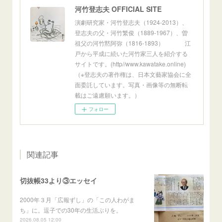
河竹登志夫 OFFICIAL SITE
演劇研究家・河竹登志夫（1924-2013）、
登志夫の父・河竹繁俊（1889-1967）、曽
祖父の河竹黙阿弥（1816-1893） 江
戸から平成に続いた河竹家三人を紹介する
サイトです。(http//www.kawatake.online)
（※登志夫の著作権は、日本文藝家協会に全
面委託しています。写真・画像等の無断転
載はご遠慮願います。）
フォロー
関連記事
切抜帳33より③エッセイ
2000年３月「広報ずし」の「この人わがま
ち」に。逗子での30年の生活ぶりを。
2026.08.05 12:00