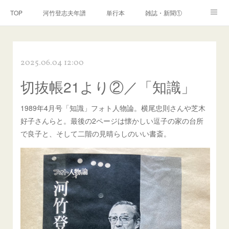
TOP
河竹登志夫年譜
単行本
雑誌・新聞①
雑誌・新聞②
雑誌・新聞③
講演・講座・放送
2025.06.04 12:00
河竹繁俊 年譜
河竹黙阿弥 年譜
閑話
ページ
切抜帳21より②／「知識」
1989年4月号「知識」フォト人物論。横尾忠則さんや芝木
好子さんらと。最後の2ページは懐かしい逗子の家の台所
で良子と、そして二階の見晴らしのいい書斎。