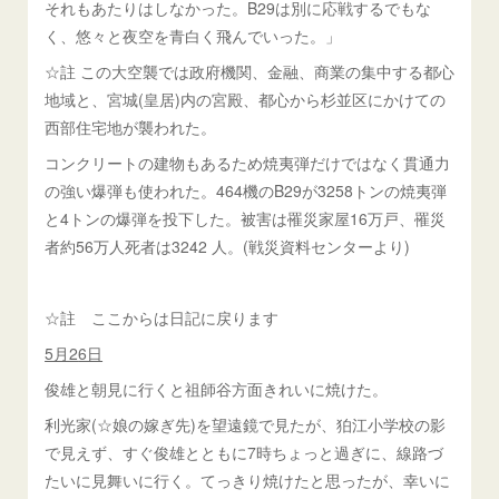
それもあたりはしなかった。B29は別に応戦するでもな
く、悠々と夜空を青白く飛んでいった。」
☆註 この大空襲では政府機関、金融、商業の集中する都心
地域と、宮城(皇居)内の宮殿、都心から杉並区にかけての
西部住宅地が襲われた。
コンクリートの建物もあるため焼夷弾だけではなく貫通力
の強い爆弾も使われた。464機のB29が3258トンの焼夷弾
と4トンの爆弾を投下した。被害は罹災家屋16万戸、罹災
者約56万人死者は3242 人。(戦災資料センターより)
☆註 ここからは日記に戻ります
5月2
6日
俊雄と朝見に行くと祖師谷方面きれいに焼けた。
利光家(☆娘の嫁ぎ先)を望遠鏡で見たが、狛江小学校の影
で見えず、すぐ俊雄とともに7時ちょっと過ぎに、線路づ
たいに見舞いに行く。てっきり焼けたと思ったが、幸いに