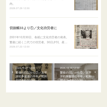
内。
2026.07.29 12:00
切抜帳33より①／文化功労者に
2001年10月30日、各紙に文化功労者の発表。
繁俊に続く二代での功労者。30日夕刊、産…
2026.07.23 12:00
2024.10.27 12:00
2024.10.15 12:00
繁俊の日記から⑦／太平
繁俊の日記から⑤／太平
洋戦争最後の半年／昭和
洋戦争最後の半年／昭和
20年6月の記録
20年3~4月の記録