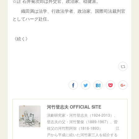
☆註 石井菊次郎は外交官、政治家、穏健派。
織田満は法学、行政法学者、政治家、国際司法裁判官
としてハーグ赴任。
《続く》
河竹登志夫 OFFICIAL SITE
演劇研究家・河竹登志夫（1924-2013）、
登志夫の父・河竹繁俊（1889-1967）、曽
祖父の河竹黙阿弥（1816-1893） 江
戸から平成に続いた河竹家三人を紹介する