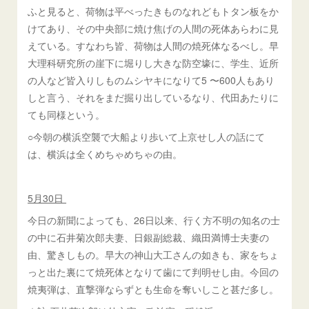
ふと見ると、荷物は平べったきものなれどもトタン板をか
けてあり、その中央部に焼け焦げの人間の死体あらわに見
えている。すなわち皆、荷物は人間の焼死体なるべし。早
大理科研究所の崖下に堀りし大きな防空壕に、学生、近所
の人など皆入りしものムシヤキになりて5 〜600人もあり
しと言う、それをまだ掘り出しているなり、代田あたりに
ても同様という。
○今朝の横浜空襲で大船より歩いて上京せし人の話にて
は、横浜は全くめちゃめちゃの由。
5月30日
今日の新聞によっても、26日以来、行く方不明の知名の士
の中に石井菊次郎夫妻、日銀副総裁、織田満博士夫妻の
由、驚きしもの。早大の神山大工さんの如きも、家をちょ
っと出た裏にて焼死体となりて歯にて判明せし由。今回の
焼夷弾は、直撃弾ならずとも生命を奪いしこと甚だ多し。