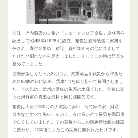
☆註 坪内逍遥の古希と「シェークスピア全集」全40巻を
記念して昭和3年(1928)に設立。繁俊は恩師逍遥に実務を
任され、寄付金集め、建設、資料集めその他に奔走して、
たびたび倒れながら尽力しました。そしてこの時は館長を
務めていました。
空襲が激しくなった3月には、貴重蔵品を戦災から守るた
めに80個の箱に詰め、貨車1台を借り切って疎開させまし
た。その先は、信州の繁俊の生家の土蔵でした。別途に送
った河竹家の貴重な資料と同じ疎開先です。
繁俊は大正12年9月の大震災に会い、河竹家の家、財産、
台本などすべて失い、その上、火に巻かれて長男を隅田川
で亡くしていました。その直後からこの演劇博物館の建設
に携わり、17年後にまたこの災禍に襲われたわけです。