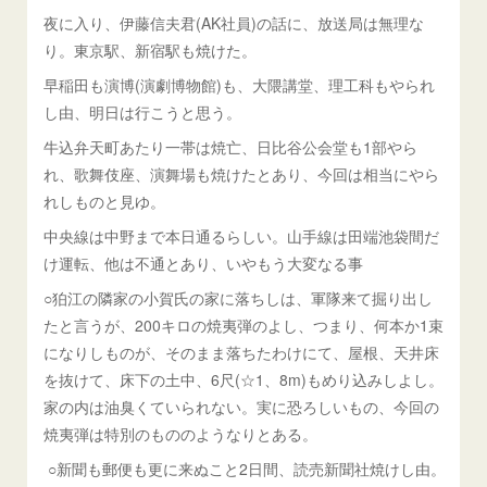
夜に入り、伊藤信夫君(AK社員)の話に、放送局は無理な
り。東京駅、新宿駅も焼けた。
早稲田も演博(演劇博物館)も、大隈講堂、理工科もやられ
し由、明日は行こうと思う。
牛込弁天町あたり一帯は焼亡、日比谷公会堂も1部やら
れ、歌舞伎座、演舞場も焼けたとあり、今回は相当にやら
れしものと見ゆ。
中央線は中野まで本日通るらしい。山手線は田端池袋間だ
け運転、他は不通とあり、いやもう大変なる事
○狛江の隣家の小賀氏の家に落ちしは、軍隊来て掘り出し
たと言うが、200キロの焼夷弾のよし、つまり、何本か1束
になりしものが、そのまま落ちたわけにて、屋根、天井床
を抜けて、床下の土中、6尺(☆1、8m)もめり込みしよし。
家の内は油臭くていられない。実に恐ろしいもの、今回の
焼夷弾は特別のもののようなりとある。
○新聞も郵便も更に来ぬこと2日間、読売新聞社焼けし由。