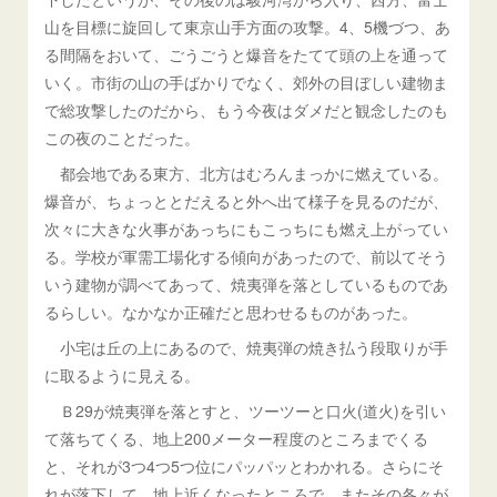
山を目標に旋回して東京山手方面の攻撃。4、5機づつ、あ
る間隔をおいて、ごうごうと爆音をたてて頭の上を通って
いく。市街の山の手ばかりでなく、郊外の目ぼしい建物ま
で総攻撃したのだから、もう今夜はダメだと観念したのも
この夜のことだった。
都会地である東方、北方はむろんまっかに燃えている。
爆音が、ちょっととだえると外へ出て様子を見るのだが、
次々に大きな火事があっちにもこっちにも燃え上がってい
る。学校が軍需工場化する傾向があったので、前以てそう
いう建物が調べてあって、焼夷弾を落としているものであ
るらしい。なかなか正確だと思わせるものがあった。
小宅は丘の上にあるので、焼夷弾の焼き払う段取りが手
に取るように見える。
Ｂ29が焼夷弾を落とすと、ツーツーと口火(道火)を引い
て落ちてくる、地上200メーター程度のところまでくる
と、それが3つ4つ5つ位にパッパッとわかれる。さらにそ
れが落下して、地上近くなったところで、またその各々が