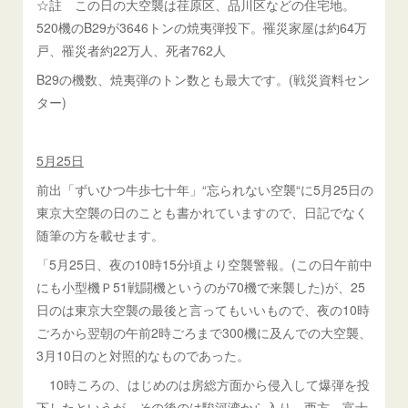
☆註 この日の大空襲は荏原区、品川区などの住宅地。
520機のB29が3646トンの焼夷弾投下。罹災家屋は約64万
戸、罹災者約22万人、死者762人
B29の機数、焼夷弾のトン数とも最大です。(戦災資料セン
ター)
5月25日
前出「ずいひつ牛歩七十年」“忘られない空襲“に5月25日の
東京大空襲の日のことも書かれていますので、日記でなく
随筆の方を載せます。
「5月25日、夜の10時15分頃より空襲警報。(この日午前中
にも小型機Ｐ51戦闘機というのが70機で来襲した)が、25
日のは東京大空襲の最後と言ってもいいもので、夜の10時
ごろから翌朝の午前2時ごろまで300機に及んでの大空襲、
3月10日のと対照的なものであった。
10時ころの、はじめのは房総方面から侵入して爆弾を投
下したというが、その後のは駿河湾から入り、西方、富士