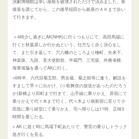
演劇博物館は幸い屋根を破壊されただけで済みました。善
後策を講じてから、この後早稲田から銀座のＡＫまで歩い
て行きます。
○ 4時少し過ぎにAK(NHK)に行くつもりにて、高田馬場に
行くと秋葉原しか行かぬという、仕方なく歩く決心をし
て、また引き返して、穴八幡のところより檜町、矢来下、
神楽坂、九段、美大使館前、半蔵門、三宅坂、外務省横、
海軍省脇を通ってAKに行く。
○6時半、六代目菊五郎、男女蔵、菊之助等に逢う。解説を
すまして早々に出かけ、(☆歌舞伎の放送があったのだろう
か)新橋より田町まで行きて、山手線に乗りかえ、原宿にて
乗りかえて代々木まで行く。代々木より南新宿に至りて小
田急に乗り経堂にて乗りかえ、宅へ帰りしは11時、正味3
時間を要したる。
○ AK に急ぐ時に馬場下町あたりで、警官の乗りしトラック
急ぎ行くを見る。