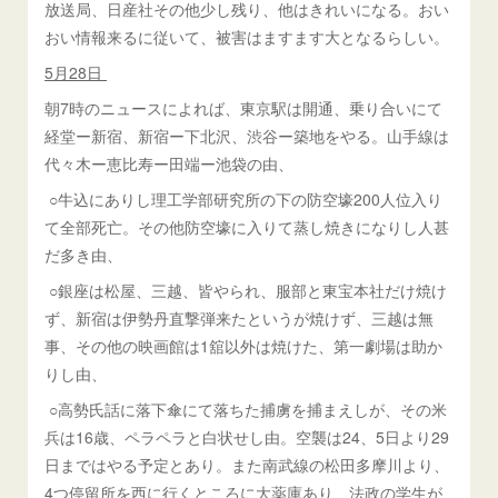
放送局、日産社その他少し残り、他はきれいになる。おい
おい情報来るに従いて、被害はますます大となるらしい。
5月28日
朝7時のニュースによれば、東京駅は開通、乗り合いにて
経堂ー新宿、新宿ー下北沢、渋谷ー築地をやる。山手線は
代々木ー恵比寿ー田端ー池袋の由、
○牛込にありし理工学部研究所の下の防空壕200人位入り
て全部死亡。その他防空壕に入りて蒸し焼きになりし人甚
だ多き由、
○銀座は松屋、三越、皆やられ、服部と東宝本社だけ焼け
ず、新宿は伊勢丹直撃弾来たというが焼けず、三越は無
事、その他の映画館は1舘以外は焼けた、第一劇場は助か
りし由、
○高勢氏話に落下傘にて落ちた捕虜を捕まえしが、その米
兵は16歳、ペラペラと白状せし由。空襲は24、5日より29
日まではやる予定とあり。また南武線の松田多摩川より、
4つ停留所を西に行くところに大薬庫あり、法政の学生が