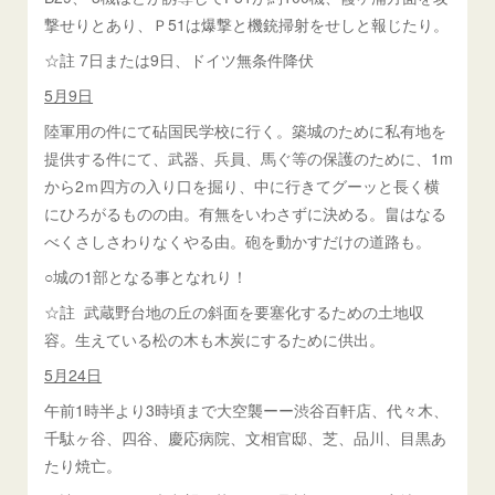
撃せりとあり、Ｐ51は爆撃と機銃掃射をせしと報じたり。
☆註 7日または9日、ドイツ無条件降伏
5月9日
陸軍用の件にて砧国民学校に行く。築城のために私有地を
提供する件にて、武器、兵員、馬ぐ等の保護のために、1m
から2ｍ四方の入り口を掘り、中に行きてグーッと長く横
にひろがるものの由。有無をいわさずに決める。畠はなる
べくさしさわりなくやる由。砲を動かすだけの道路も。
○城の1部となる事となれり！
☆註 武蔵野台地の丘の斜面を要塞化するための土地収
容。生えている松の木も木炭にするために供出。
5月24日
午前1時半より3時頃まで大空襲ーー渋谷百軒店、代々木、
千駄ヶ谷、四谷、慶応病院、文相官邸、芝、品川、目黒あ
たり焼亡。