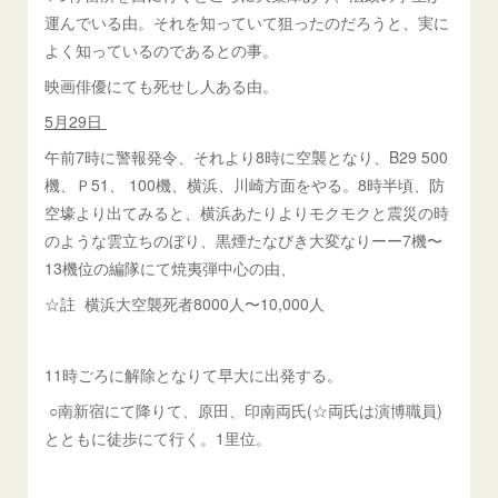
運んでいる由。それを知っていて狙ったのだろうと、実に
よく知っているのであるとの事。
映画俳優にても死せし人ある由。
5月29日
午前7時に警報発令、それより8時に空襲となり、B29 500
機、Ｐ51、 100機、横浜、川崎方面をやる。8時半頃、防
空壕より出てみると、横浜あたりよりモクモクと震災の時
のような雲立ちのぼり、黒煙たなびき大変なりーー7機〜
13機位の編隊にて焼夷弾中心の由、
☆註 横浜大空襲死者8000人〜10,000人
11時ごろに解除となりて早大に出発する。
○南新宿にて降りて、原田、印南両氏(☆両氏は演博職員)
とともに徒歩にて行く。1里位。