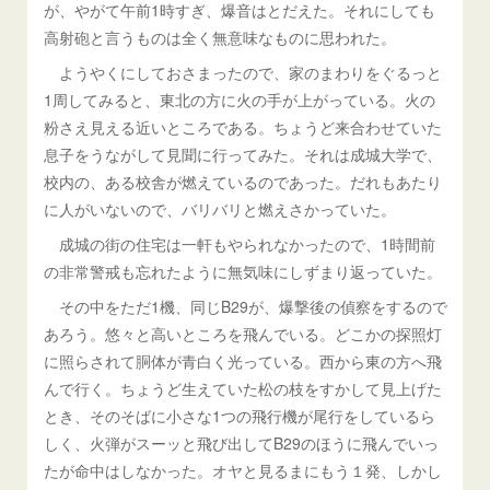
が、やがて午前1時すぎ、爆音はとだえた。それにしても
高射砲と言うものは全く無意味なものに思われた。
ようやくにしておさまったので、家のまわりをぐるっと
1周してみると、東北の方に火の手が上がっている。火の
粉さえ見える近いところである。ちょうど来合わせていた
息子をうながして見聞に行ってみた。それは成城大学で、
校内の、ある校舎が燃えているのであった。だれもあたり
に人がいないので、バリバリと燃えさかっていた。
成城の街の住宅は一軒もやられなかったので、1時間前
の非常警戒も忘れたように無気味にしずまり返っていた。
その中をただ1機、同じB29が、爆撃後の偵察をするので
あろう。悠々と高いところを飛んでいる。どこかの探照灯
に照らされて胴体が青白く光っている。西から東の方へ飛
んで行く。ちょうど生えていた松の枝をすかして見上げた
とき、そのそばに小さな1つの飛行機が尾行をしているら
しく、火弾がスーッと飛び出してB29のほうに飛んでいっ
たが命中はしなかった。オヤと見るまにもう１発、しかし