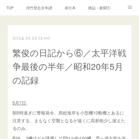
TOP
河竹登志夫年譜
単行本
雑誌・新聞①
雑誌・新聞②
雑誌・新聞③
講演・講座・放送
2024.10.22 12:00
河竹繁俊 年譜
河竹黙阿弥 年譜
閑話
ページ
繁俊の日記から⑥／太平洋戦
争最後の半年／昭和20年5月
の記録
5月7日
朝5時過ぎに警報発令、房総海岸を小型機10数機とあるに
注意する、まもなく空襲となるが遠くに高射砲少し据えた
るのみ。
B29、 3機ほどが誘導してP51が約100機、霞ヶ浦方面を攻