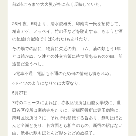
前2時ごろまで大火災が空に赤く反映していた。
26日 夜、5時より、清水虎雄氏、印南高一氏を招待して、
精進アゲ、ノッペイ、竹の子などを馳走する、ちょうど酒
の配信(☆配給でくばられた)もありたり。
その場での話に、物資に欠乏の由、ゴム、油の類もう1年
とは続かぬ。ソ連との外交方策に待つ所あるものの由、前
途甚だ憂うべし。
○電車不通、電話も不通のため何の情報も得られぬ。
○ドイツのようになりては大変なり、
5月27日
7時のニュースによれば、赤坂区役所は山脇女学校に、世
田谷区役所は豪徳寺あたりに、淀橋区役所は豊玉病院に、
麹町区役所は？に、それぞれ移転する旨あり、麹町はほと
んど全滅とあり、各方面とも相当のもの、新宿の駅はない
由、渋谷の駅もほとんど影をとどめぬ様子。