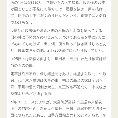
あの1角は焼け残り、見舞いをのべて帰る。焼夷弾の30本
が固まりしが不発にて落ちしは、屋根を抜き、床を抜け
て、床下の土中に深くめり込んだという。直撃では人命持
つわけもなし。
○帰りに焼夷弾の燃えた後の六角のカネ筒を拾ってくる。
田の畔に不発のがめりこみて、つけてある布を手に2人位
でぬいてもぬけず、田、畑、所々堀って抜き取りしあとあ
り、民家数戸その他、2丁(200m)位にわたり焼けていた。
○25日のは新宿方面より、世田谷、玉川にわたり被害は相
当のものの由。
電車は終日不通、但し経堂間はあり、経堂より以北、中原
辺、代々木八幡辺は大事の由、初台の高台の家は全部不
可、甲州街道の両側は焼亡、京王線も不通なり、中央線は
荻窪より西だけ通ずる由。
5時のニュースによれば、大宮御所宮城(☆皇居)の1部炎
上、渋谷駅付近、新宿は伊勢丹、三越、武蔵野館の辺り一
面にやられたとある、山手方面相当のものと考えられ、午