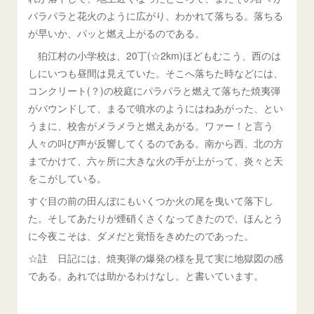
パラパラと花火のように広がり、わかれて落ちる。落ちる
が早いか、パッと燃え上がるのである。
狛江村の小学校は、20丁(☆2km)ほどもむこう、西のは
しにいつも昼間は見えていた。そこへ落ちた時などには、
コンクリート(？)の校庭にパラパラと燃えて落ちた焼夷弾
がバウンドして、まるで噴水のようにはねあがった、とい
うまに、校舎がメラメラと燃えあがる。ワァー！と言う
人々の叫び声が反響してくるのである。南から西、北の方
までかけて、六ヶ所に大きな火の手が上がって、炎々と天
をこがしている。
すぐ目の前の田んぼにもいくつか火の尾を曳いて落下し
た。そしてあたりが煙硝くさくなってきたので、ほんとう
に今夜こそは、ダメだと覚悟をきめたのであった。
☆註 日記には、焼夷弾の爆発の様を見て実に地獄図の感
である。あれでは助かるわけなし。と書いています。