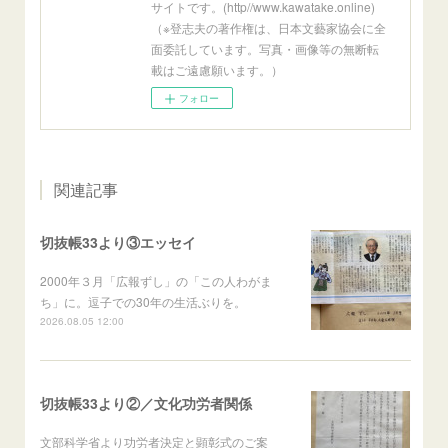
サイトです。(http//www.kawatake.online)
（※登志夫の著作権は、日本文藝家協会に全
面委託しています。写真・画像等の無断転
載はご遠慮願います。）
フォロー
関連記事
切抜帳33より③エッセイ
2000年３月「広報ずし」の「この人わがま
ち」に。逗子での30年の生活ぶりを。
2026.08.05 12:00
切抜帳33より②／文化功労者関係
文部科学省より功労者決定と顕彰式のご案