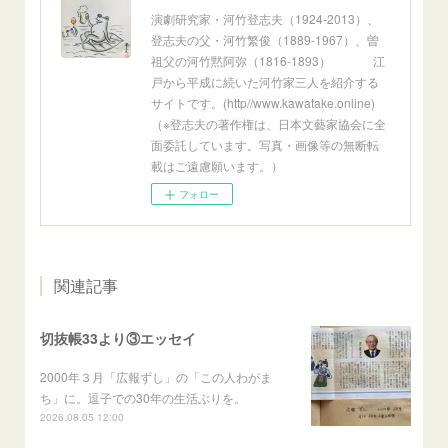
演劇研究家・河竹登志夫（1924-2013）、
登志夫の父・河竹繁俊（1889-1967）、曽
祖父の河竹黙阿弥（1816-1893） 江
戸から平成に続いた河竹家三人を紹介する
サイトです。(http//www.kawatake.online)
（※登志夫の著作権は、日本文藝家協会に全
面委託しています。写真・画像等の無断転
載はご遠慮願います。）
フォロー
関連記事
切抜帳33より③エッセイ
2000年３月「広報ずし」の「この人わがま
ち」に。逗子での30年の生活ぶりを。
2026.08.05 12:00