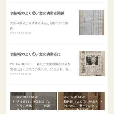
切抜帳33より②／文化功労者関係
文部科学省より功労者決定と顕彰式のご案
内。
2026.07.29 12:00
切抜帳33より①／文化功労者に
2001年10月30日、各紙に文化功労者の発表。
繁俊に続く二代での功労者。30日夕刊、産…
2026.07.23 12:00
2024.04.14 12:00
2024.03.24 12:00
切抜帳14より③劇場プロ
切抜帳14より① 登志夫
グラム寄稿 歌舞
のごはん 男と女のクッ
伎は生きている アメ…
キング 東京下町のお…