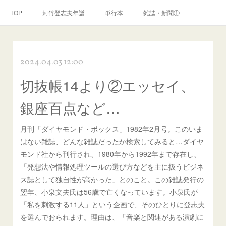
TOP
河竹登志夫年譜
単行本
雑誌・新聞①
雑誌・新聞②
雑誌・新聞③
講演・講座・放送
2024.04.03 12:00
河竹繁俊 年譜
河竹黙阿弥 年譜
閑話
ページ
切抜帳14より②エッセイ、
銀座百点など…
月刊「ダイヤモンド・ボックス」1982年2月号。このいま
はない雑誌、どんな雑誌だったか検索してみると…ダイヤ
モンド社から刊行され、1980年から1992年まで存在し、
「発想法や情報処理ツールの選び方などを主に扱うビジネ
ス誌として独自性が高かった」とのこと。この雑誌発行の
翌年、小泉文夫氏は56歳で亡くなっています。小泉氏が
「私を刺激する11人」という企画で、そのひとりに登志夫
を選んでおられます。理由は、「音楽と関連がある演劇に