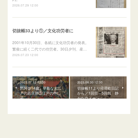
2026.07.29 12:00
切抜帳33より①／文化功労者に
2001年10月30日、各紙に文化功労者の発表。
繁俊に続く二代での功労者。30日夕刊、産…
2026.07.23 12:00
2023.07.12 12:00
2023.06.30 12:00
黙阿弥14歳、早熟な大江
切抜帳11より④滞欧日記
戸の若旦那③江戸の申し
から／1回目～5回目 静
子
かなウィーン