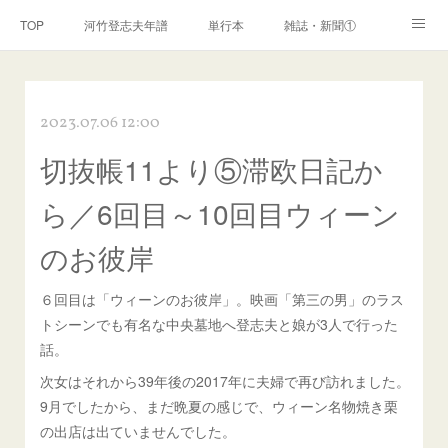
TOP
河竹登志夫年譜
単行本
雑誌・新聞①
雑誌・新聞②
雑誌・新聞③
講演・講座・放送
2023.07.06 12:00
河竹繁俊 年譜
河竹黙阿弥 年譜
閑話
ページ
切抜帳11より⑤滞欧日記か
ら／6回目～10回目ウィーン
のお彼岸
６回目は「ウィーンのお彼岸」。映画「第三の男」のラス
トシーンでも有名な中央墓地へ登志夫と娘が3人で行った
話。
次女はそれから39年後の2017年に夫婦で再び訪れました。
9月でしたから、まだ晩夏の感じで、ウィーン名物焼き栗
の出店は出ていませんでした。