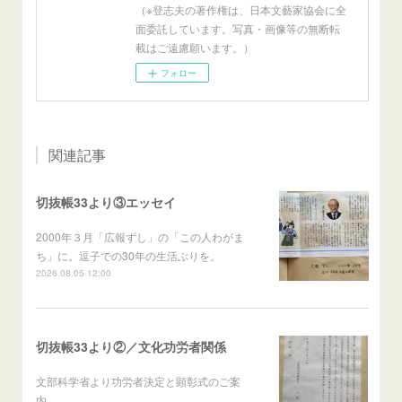
（※登志夫の著作権は、日本文藝家協会に全
面委託しています。写真・画像等の無断転
載はご遠慮願います。）
フォロー
関連記事
切抜帳33より③エッセイ
2000年３月「広報ずし」の「この人わがま
ち」に。逗子での30年の生活ぶりを。
2026.08.05 12:00
切抜帳33より②／文化功労者関係
文部科学省より功労者決定と顕彰式のご案
内。