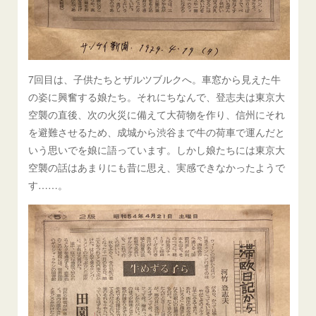
7回目は、子供たちとザルツブルクへ。車窓から見えた牛
の姿に興奮する娘たち。それにちなんで、登志夫は東京大
空襲の直後、次の火災に備えて大荷物を作り、信州にそれ
を避難させるため、成城から渋谷まで牛の荷車で運んだと
いう思いでを娘に語っています。しかし娘たちには東京大
空襲の話はあまりにも昔に思え、実感できなかったようで
す……。