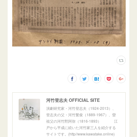
河竹登志夫 OFFICIAL SITE
演劇研究家・河竹登志夫（1924-2013）、
登志夫の父・河竹繁俊（1889-1967）、曽
祖父の河竹黙阿弥（1816-1893） 江
戸から平成に続いた河竹家三人を紹介する
サイトです。(http//www.kawatake.online)