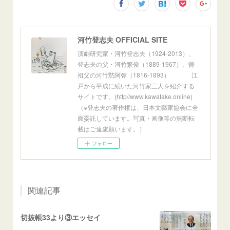
河竹登志夫 OFFICIAL SITE
演劇研究家・河竹登志夫（1924-2013）、
登志夫の父・河竹繁俊（1889-1967）、曽
祖父の河竹黙阿弥（1816-1893） 江
戸から平成に続いた河竹家三人を紹介する
サイトです。(http//www.kawatake.online)
（※登志夫の著作権は、日本文藝家協会に全
面委託しています。写真・画像等の無断転
載はご遠慮願います。）
フォロー
関連記事
切抜帳33より③エッセイ