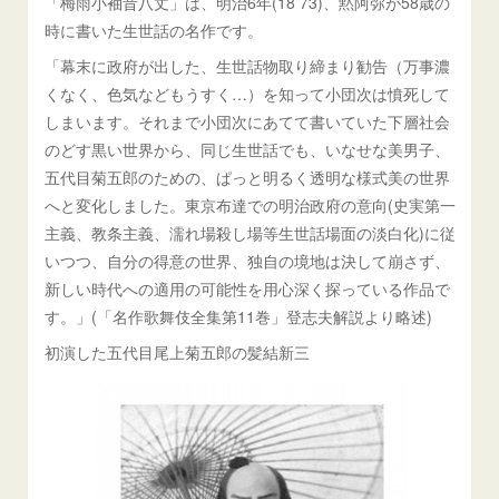
「梅雨小袖昔八丈」は、明治6年(18 73)、黙阿弥が58歳の
時に書いた生世話の名作です。
「幕末に政府が出した、生世話物取り締まり勧告（万事濃
くなく、色気などもうすく…）を知って小団次は憤死して
しまいます。それまで小団次にあてて書いていた下層社会
のどす黒い世界から、同じ生世話でも、いなせな美男子、
五代目菊五郎のための、ぱっと明るく透明な様式美の世界
へと変化しました。東京布達での明治政府の意向(史実第一
主義、教条主義、濡れ場殺し場等生世話場面の淡白化)に従
いつつ、自分の得意の世界、独自の境地は決して崩さず、
新しい時代への適用の可能性を用心深く探っている作品で
す。」(「名作歌舞伎全集第11巻」登志夫解説より略述)
初演した五代目尾上菊五郎の髪結新三