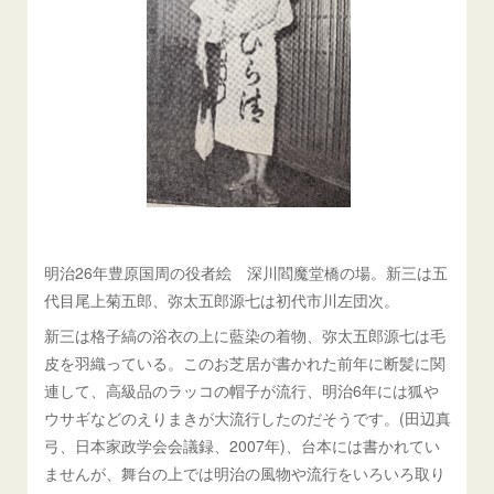
明治26年豊原国周の役者絵 深川閻魔堂橋の場。新三は五
代目尾上菊五郎、弥太五郎源七は初代市川左団次。
新三は格子縞の浴衣の上に藍染の着物、弥太五郎源七は毛
皮を羽織っている。このお芝居が書かれた前年に断髪に関
連して、高級品のラッコの帽子が流行、明治6年には狐や
ウサギなどのえりまきが大流行したのだそうです。(田辺真
弓、日本家政学会会議録、2007年)、台本には書かれてい
ませんが、舞台の上では明治の風物や流行をいろいろ取り