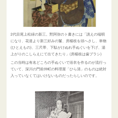
2代目尾上松緑の新三。黙阿弥のト書きには「誂えの端唄
になり、花道より新三好みの鬘、房楊枝を頭へさし、単物
(ひとえもの)、三尺帯、下駄がけぬれ手ぬぐいを下げ、湯
上がりのこしらえにて出てきたり」(房楊枝は歯ブラシ)
この当時は有名どころの手ぬぐいで浴衣を作るのが流行っ
ていて、深川の門前仲町の料理屋「ひら清」のものは絶対
入っていなくてはいけないものだったらしいのです。