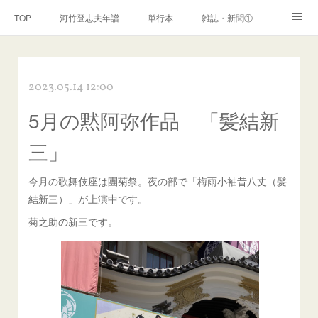
TOP
河竹登志夫年譜
単行本
雑誌・新聞①
雑誌・新聞②
雑誌・新聞③
講演・講座・放送
2023.05.14 12:00
河竹繁俊 年譜
河竹黙阿弥 年譜
閑話
ページ
5月の黙阿弥作品 「髪結新
三」
今月の歌舞伎座は團菊祭。夜の部で「梅雨小袖昔八丈（髪
結新三）」が上演中です。
菊之助の新三です。