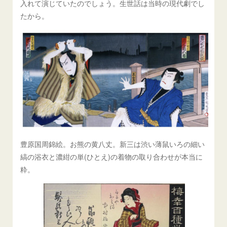
入れて演じていたのでしょう。生世話は当時の現代劇でし
たから。
豊原国周錦絵。お熊の黄八丈。新三は渋い薄鼠いろの細い
縞の浴衣と濃紺の単(ひとえ)の着物の取り合わせが本当に
粋。