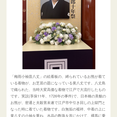
「梅雨小袖昔八丈」の絵看板の、縛られているお熊が着て
いる着物が、お芝居の題になっている黄八丈です。八丈島
で織られた、当時大変高価な着物で江戸で大流行したもの
です。実説(享保11年、1726年の事件)で、日本橋の美貌の
お熊が、密通と夫殺害未遂で江戸市中引き回しの上獄門と
なった時に着ていた着物です。白無垢の襦袢、中着の上に
黄八丈の小袖を重ね、水晶の数珠を首にかけて、裸馬に乗