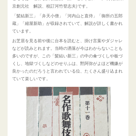
京創元社 解説、校訂河竹登志夫)です。
「髪結新三」「弁天小僧」「河内山と直侍」「御所の五郎
蔵」「縮屋新助」が収録されていて、
解説が詳しく書かれ
ています。
お芝居を見る前や後に台本を読むと、掛け言葉やダジャレ
などが読みとれます。当時の洒落が今はわからないことも
多いのですが、この「髪結い新三」の中の傘づくしや板づ
くし、地獄づくしなどのせりふは、黙阿弥がよほど機嫌が
良かったのだろうと言われている位、たくさん盛り込まれ
ていて楽しいです。