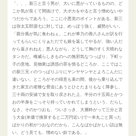
「、、、新三と言う男が、大いに悪がっているものの、ど
こか気が良くて間抜けで、大ポカをやると言う憎めないや
つだからであろう。ここに小悪党のポイントがある。新三
は弥太五郎源七に対しては、めっぽう強く、威勢がいい。
「親分風が気に食わねぇ。これが車力の善八さんが訳を行
ってもらいにくりぁただでも娘を返してやるが、強い人だ
から返されねえ」悪人ながら、どうして胸のすく天晴れな
タンカだ。権威らしきものへの無邪気なつっぱり、下町ッ
子の意地。見物衆は誘惑の罪を憤るどころか、ここではこ
の新三兄ィのつっぱりぶりにヤンヤヤンヤとよろこんだに
違いない。ところがその得意も束の間、後から乗り込んで
きた家主の老獪な脅迫にあうとひとたまりもなく降参し、
三十両の安値で女を取り戻された上、半分の十五両とかつ
おの半身をごっそり持っていかれてしまうという、だらし
なさ。そのかつおも、ついさっき、大層粋がって三分と言
う大金(米価で換算すると二万円近い)で一本丸ごと買った
ばかりの初がつおなのだから、こんなばかばかしい話は無
い。どう見ても、憎めない奴である。」