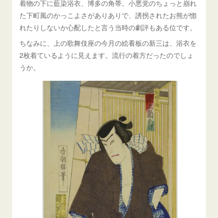
着物の下に藍染浴衣、博多の角帯。小悪党のちょっと崩れ
た下町風のかっこよさがありありで、誘拐されたお熊が惚
れたりしないか心配したと言う当時の劇評もある位です。
ちなみに、上の歌舞伎座の今月の絵看板の新三は、浴衣を
2枚着ているように見えます。流行の着方だったのでしょ
うか。