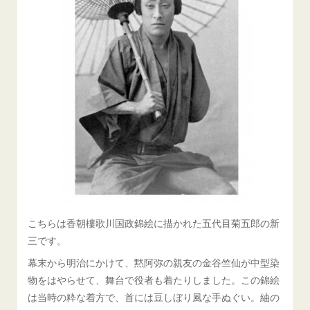
こちらは香朝樓歌川国政錦絵に描かれた五代目菊五郎の新
三です。
幕末から明治にかけて、黙阿弥の親友の金谷竺仙が中型染
物をはやらせて、舞台で役者も着たりしました。この錦絵
は当時の粋な着方で、首には豆しぼり風な手ぬぐい。紬の