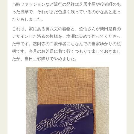
当時ファッションなど流行の発祥は芝居小屋や役者町のあ
った浅草で、それがまだ色濃く残っているのかなあと思っ
たりもしました。
これは、家にある黄八丈の着物と、竺仙さんが柴田是真の
デザインした浴衣の模様を、塩瀬に染めて作ってくださっ
た帯です。黙阿弥の白浪作者にちなんでの当家ゆかりの絵
柄です。今月のお芝居に着て行くつもりで出しておきまし
たが、当日土砂降りでやめました。