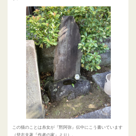
この猫のことは糸女が『黙阿弥』伝中にこう書いています
（登志夫著『作者の家』より）。