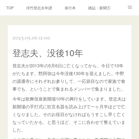
TOP
河竹登志夫年譜
単行本
雑誌・新聞①
雑誌・新聞②
雑誌・新聞③
講演・講座・放送
2023.05.06 12:00
河竹繁俊 年譜
河竹黙阿弥 年譜
閑話
ページ
登志夫、没後10年
登志夫が2013年の5月6日に亡くなってから、今日で10年
がたちます。黙阿弥は今年没後130年を迎えました。中野
の源通寺にそれぞれお参りして、一応節目なので家族で食
事でも、ということで集まれるメンバーで集まりました。
今年は歌舞伎座新開場10年の興行をしています。登志夫は
新開場の手打式に狂言名題を読み上げて一ヶ月半ほどで亡
くなりました。そのお役目がなければもうすこし早く亡く
なっていたかも、と思うほど、そこに合わせて整えていま
した。