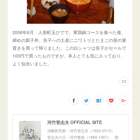
2006年6月、人形町玉ひでで。軍鶏鍋コースを食べた後、
締めの親子丼。良子への土産にニワトリとたまごの形の箸
置きを買って帰りました。この白シャツは良子がセールで
100円で買ったものですが、本人とても気に入っており、
よく似合いました。
河竹登志夫 OFFICIAL SITE
演劇研究家・河竹登志夫（1924-2013）、
登志夫の父・河竹繁俊（1889-1967）、曽