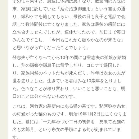
その任を果すと、急速に体調は悪くなり、数週間の入院の
末、家族に託していた「延命治療御無用」という書面の通
り、緩和ケアを施してもらい、最後の日も良子と電話で会
話して数時間後に亡くなりました。家族は最後の瞬間には
立ち合えませんでしたが、連休だったので、前日まで毎日
みんなですごし、「今日もこれから賑やかなのが来るな」
と思いながら亡くなったことでしょう。
登志夫が亡くなってから10年の間には登志夫の孫娘が結婚
し、別の孫娘や孫息子は留学したり、コロナで帰国した
り、家族同然のペットたちが死んだり、昨年は次女の夫が
世を去りました。生きている者はみな10歳年をとりまし
た。色々なことが移り変わり、いいことも悪いことも、明
日のことは分からないものです。
これは、河竹家の墓所内にある猫の墓です。黙阿弥や糸女
の可愛がった猫のものです。明治19年1月2日に亡くなりま
した。墓には「十九年わづか二日の初夢を 見果てぬ猫の
名も太郎月」という糸女の手蹟による句が刻まれていま
す。