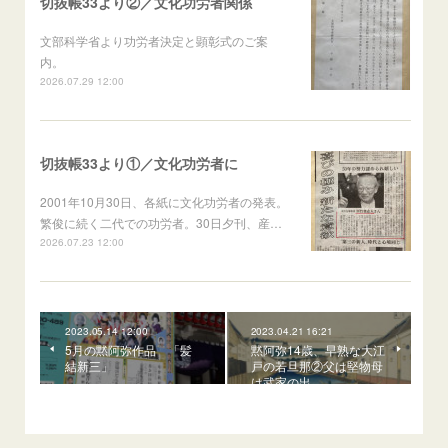
切抜帳33より②／文化功労者関係
文部科学省より功労者決定と顕彰式のご案
内。
2026.07.29 12:00
切抜帳33より①／文化功労者に
2001年10月30日、各紙に文化功労者の発表。
繁俊に続く二代での功労者。30日夕刊、産…
2026.07.23 12:00
2023.05.14 12:00
2023.04.21 16:21
5月の黙阿弥作品 「髪
黙阿弥14歳、早熟な大江
結新三」
戸の若旦那②父は堅物母
は武家の出