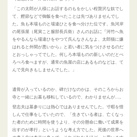
「この太郎が人様にお話するのもをかしい程贅沢な奴でし
て、鰹節などで御飯を食べたことは先づありませんでし
た。魚も本場ものと場違ひとを食べ分けた位です。魚河岸
の尾張屋（尾寅こと服部長兵衛）さんのお話に『河竹へ魚
をやるんなら場違ひをやつて呉んなさんなよ、太郎猫に嫌
はれると外聞が悪いから』と若い者に気をつけさせるのだ
とおっしゃってでした。何しろ本場ものの新しいのだとぺ
ろぺろ食べますが、通常の魚屋の店にあるものなどは、て
んで見向きもしませんでした。」
遺骨が入っているのか、碑だけなのかは、そのころからお
寺と一緒にお墓も移転しているので、わかりませんが…。
登志夫は墓参りには熱心ではありませんでした。寸暇を惜
しんで仕事をしていたので、「生きている者は、亡くなっ
た者のために時間を使うより、その分懸命に働いて成果を
出すのが孝行」というような考え方でした。死後の世界へ