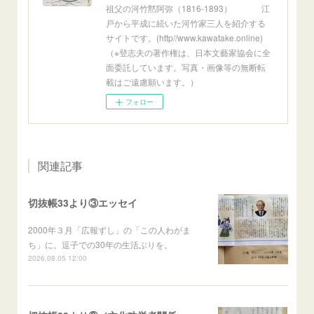
祖父の河竹黙阿弥（1816-1893） 江
戸から平成に続いた河竹家三人を紹介する
サイトです。(http//www.kawatake.online)
（※登志夫の著作権は、日本文藝家協会に全
面委託しています。写真・画像等の無断転
載はご遠慮願います。）
フォロー
関連記事
切抜帳33より③エッセイ
2000年３月「広報ずし」の「この人わがま
ち」に。逗子での30年の生活ぶりを。
2026.08.05 12:00