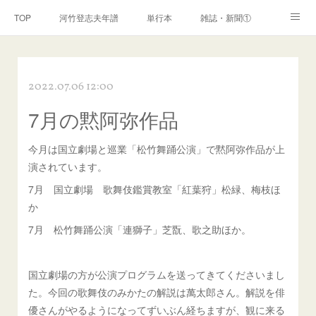
TOP
河竹登志夫年譜
単行本
雑誌・新聞①
雑誌・新聞②
雑誌・新聞③
講演・講座・放送
2022.07.06 12:00
河竹繁俊 年譜
河竹黙阿弥 年譜
閑話
ページ
7月の黙阿弥作品
今月は国立劇場と巡業「松竹舞踊公演」で黙阿弥作品が上
演されています。
7月 国立劇場 歌舞伎鑑賞教室「紅葉狩」松緑、梅枝ほ
か
7月 松竹舞踊公演「連獅子」芝翫、歌之助ほか。
国立劇場の方が公演プログラムを送ってきてくださいまし
た。今回の歌舞伎のみかたの解説は萬太郎さん。解説を俳
優さんがやるようになってずいぶん経ちますが、観に来る