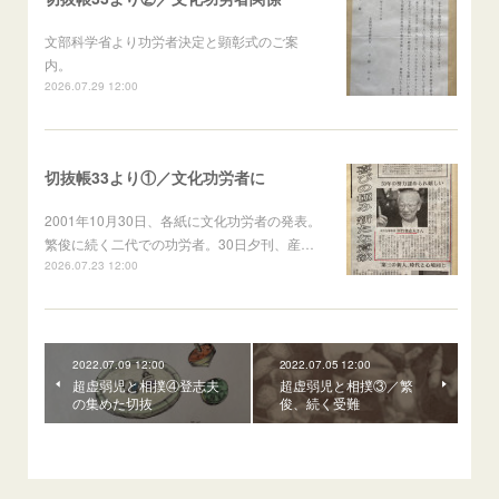
文部科学省より功労者決定と顕彰式のご案
内。
2026.07.29 12:00
切抜帳33より①／文化功労者に
2001年10月30日、各紙に文化功労者の発表。
繁俊に続く二代での功労者。30日夕刊、産…
2026.07.23 12:00
2022.07.09 12:00
2022.07.05 12:00
超虚弱児と相撲④登志夫
超虚弱児と相撲③／繁
の集めた切抜
俊、続く受難