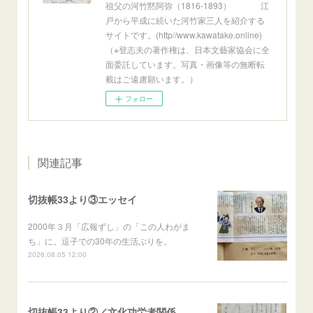
祖父の河竹黙阿弥（1816-1893） 江
戸から平成に続いた河竹家三人を紹介する
サイトです。(http//www.kawatake.online)
（※登志夫の著作権は、日本文藝家協会に全
面委託しています。写真・画像等の無断転
載はご遠慮願います。）
フォロー
関連記事
切抜帳33より③エッセイ
2000年３月「広報ずし」の「この人わがま
ち」に。逗子での30年の生活ぶりを。
2026.08.05 12:00
切抜帳33より②／文化功労者関係