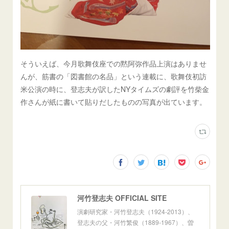
そういえば、今月歌舞伎座での黙阿弥作品上演はありませ
んが、筋書の「図書館の名品」という連載に、歌舞伎初訪
米公演の時に、登志夫が訳したNYタイムズの劇評を竹柴金
作さんが紙に書いて貼りだしたものの写真が出ています。
河竹登志夫 OFFICIAL SITE
演劇研究家・河竹登志夫（1924-2013）、
登志夫の父・河竹繁俊（1889-1967）、曽