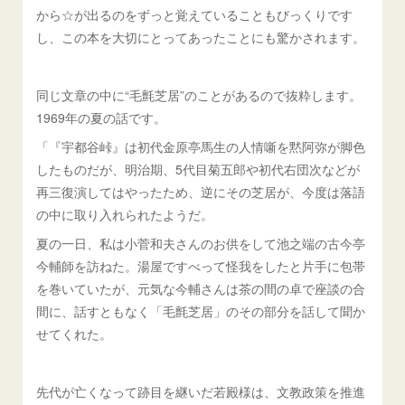
から☆が出るのをずっと覚えていることもびっくりです
し、この本を大切にとってあったことにも驚かされます。
同じ文章の中に“毛氈芝居”のことがあるので抜粋します。
1969年の夏の話です。
「『宇都谷峠』は初代金原亭馬生の人情噺を黙阿弥が脚色
したものだが、明治期、5代目菊五郎や初代右団次などが
再三復演してはやったため、逆にその芝居が、今度は落語
の中に取り入れられたようだ。
夏の一日、私は小菅和夫さんのお供をして池之端の古今亭
今輔師を訪ねた。湯屋ですべって怪我をしたと片手に包帯
を巻いていたが、元気な今輔さんは茶の間の卓で座談の合
間に、話すともなく「毛氈芝居」のその部分を話して聞か
せてくれた。
先代が亡くなって跡目を継いだ若殿様は、文教政策を推進