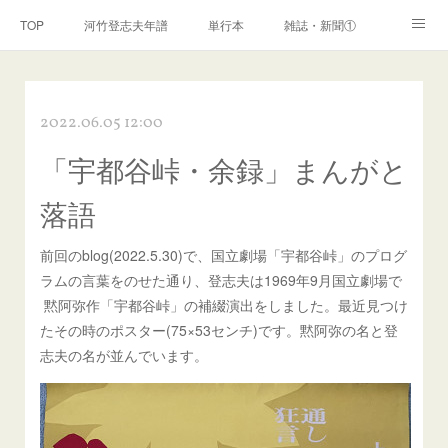
TOP
河竹登志夫年譜
単行本
雑誌・新聞①
雑誌・新聞②
雑誌・新聞③
講演・講座・放送
2022.06.05 12:00
河竹繁俊 年譜
河竹黙阿弥 年譜
閑話
ページ
「宇都谷峠・余録」まんがと
落語
前回のblog(2022.5.30)で、国立劇場「宇都谷峠」のプログ
ラムの言葉をのせた通り、登志夫は1969年9月国立劇場で
黙阿弥作「宇都谷峠」の補綴演出をしました。最近見つけ
たその時のポスター(75×53センチ)です。黙阿弥の名と登
志夫の名が並んでいます。