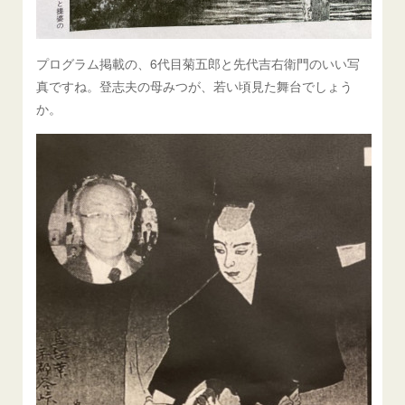
プログラム掲載の、6代目菊五郎と先代吉右衛門のいい写
真ですね。登志夫の母みつが、若い頃見た舞台でしょう
か。