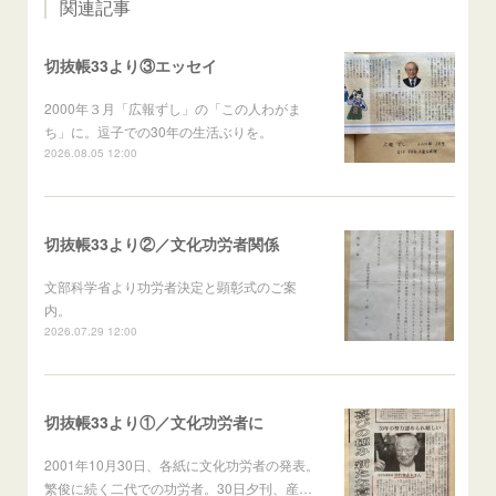
関連記事
切抜帳33より③エッセイ
2000年３月「広報ずし」の「この人わがま
ち」に。逗子での30年の生活ぶりを。
2026.08.05 12:00
切抜帳33より②／文化功労者関係
文部科学省より功労者決定と顕彰式のご案
内。
2026.07.29 12:00
切抜帳33より①／文化功労者に
2001年10月30日、各紙に文化功労者の発表。
繁俊に続く二代での功労者。30日夕刊、産…