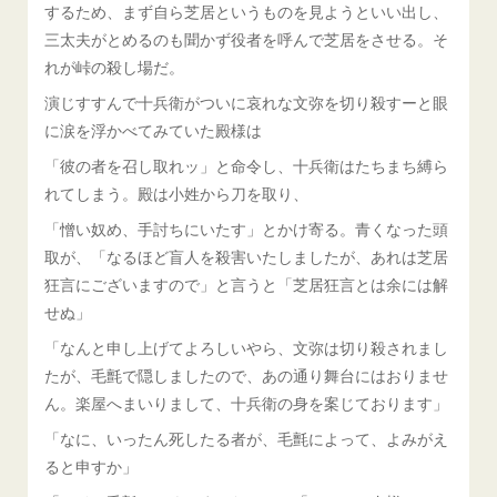
するため、まず自ら芝居というものを見ようといい出し、
三太夫がとめるのも聞かず役者を呼んで芝居をさせる。そ
れが峠の殺し場だ。
演じすすんで十兵衛がついに哀れな文弥を切り殺すーと眼
に涙を浮かべてみていた殿様は
「彼の者を召し取れッ」と命令し、十兵衛はたちまち縛ら
れてしまう。殿は小姓から刀を取り、
「憎い奴め、手討ちにいたす」とかけ寄る。青くなった頭
取が、「なるほど盲人を殺害いたしましたが、あれは芝居
狂言にございますので」と言うと「芝居狂言とは余には解
せぬ」
「なんと申し上げてよろしいやら、文弥は切り殺されまし
たが、毛氈で隠しましたので、あの通り舞台にはおりませ
ん。楽屋へまいりまして、十兵衛の身を案じております」
「なに、いったん死したる者が、毛氈によって、よみがえ
ると申すか」