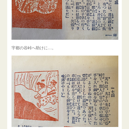
宇都の谷峠へ助けに…。