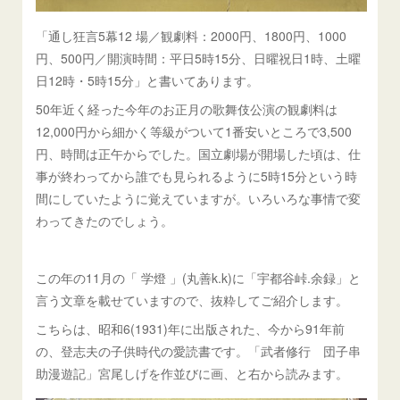
「通し狂言5幕12 場／観劇料：2000円、1800円、1000
円、500円／開演時間：平日5時15分、日曜祝日1時、土曜
日12時・5時15分」と書いてあります。
50年近く経った今年のお正月の歌舞伎公演の観劇料は
12,000円から細かく等級がついて1番安いところで3,500
円、時間は正午からでした。国立劇場が開場した頃は、仕
事が終わってから誰でも見られるように5時15分という時
間にしていたように覚えていますが。いろいろな事情で変
わってきたのでしょう。
この年の11月の「 学燈 」(丸善k.k)に「宇都谷峠.余録」と
言う文章を載せていますので、抜粋してご紹介します。
こちらは、昭和6(1931)年に出版された、今から91年前
の、登志夫の子供時代の愛読書です。「武者修行 団子串
助漫遊記」宮尾しげを作並びに画、と右から読みます。