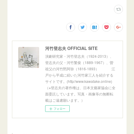
河竹登志夫 OFFICIAL SITE
演劇研究家・河竹登志夫（1924-2013）、
登志夫の父・河竹繁俊（1889-1967）、曽
祖父の河竹黙阿弥（1816-1893） 江
戸から平成に続いた河竹家三人を紹介する
サイトです。(http//www.kawatake.online)
（※登志夫の著作権は、日本文藝家協会に全
面委託しています。写真・画像等の無断転
載はご遠慮願います。）
フォロー