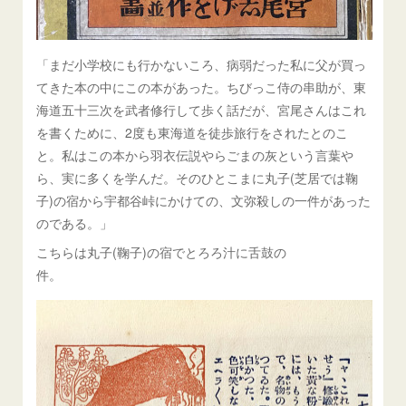
「まだ小学校にも行かないころ、病弱だった私に父が買っ
てきた本の中にこの本があった。ちびっこ侍の串助が、東
海道五十三次を武者修行して歩く話だが、宮尾さんはこれ
を書くために、2度も東海道を徒歩旅行をされたとのこ
と。私はこの本から羽衣伝説やらごまの灰という言葉や
ら、実に多くを学んだ。そのひとこまに丸子(芝居では鞠
子)の宿から宇都谷峠にかけての、文弥殺しの一件があった
のである。」
こちらは丸子(鞠子)の宿でとろろ汁に舌鼓の
件。