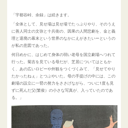
「宇都谷峠、余録」は続きます。
「全体として、見せ場は見せ場でたっぷりやり、そのうえ
に善人同士の文弥と十兵衛の、因果の人間悲劇を、金と義
理と退廃の幕末という世界のなかにえがきたいーというの
が私の意図であった。
何日めかに、はじめて身体の弱い老母を国立劇場へつれて
行った。菊吉を見ている母だが、芝居についてはともか
く、あの広いロビーや外観をつくづくみて、「見せてやり
たかったねぇ」とつぶやいた。母の手提げの中には、この
劇場の設立に一臂の努力をささげながら、ついに1度も見
ずに死んだ父(繁俊）の小さな写真が、入っていたのであ
る。」