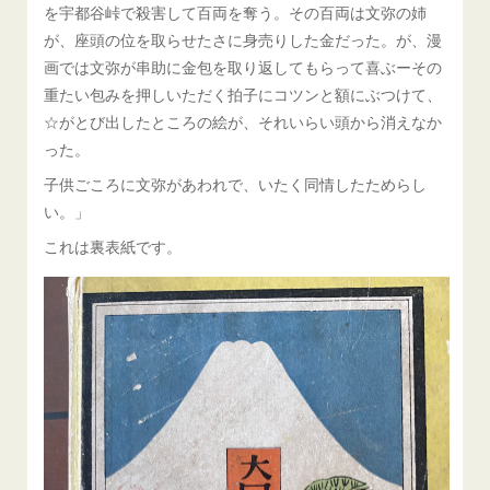
を宇都谷峠で殺害して百両を奪う。その百両は文弥の姉
が、座頭の位を取らせたさに身売りした金だった。が、漫
画では文弥が串助に金包を取り返してもらって喜ぶーその
重たい包みを押しいただく拍子にコツンと額にぶつけて、
☆がとび出したところの絵が、それいらい頭から消えなか
った。
子供ごころに文弥があわれで、いたく同情したためらし
い。」
これは裏表紙です。