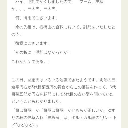
「ハイ、毛氈でかくしましたので」「フーム、左様
か、、、三太夫、三太夫」
「何、御用でございます」
「余の先祖は、石橋山の合戦において、討死をいたしたと
のう」
「御意にございます」
「その折に、毛氈はなかったか」
これがサゲである。」
この日、登志夫はいろいろ勉強できたようです。明治の三
遊亭円右が5代目菊五郎の舞台からこの落語を作って、6代
目菊五郎が円右を顧問にして5代目の古い型を聞いていた
ということもわかりました。
「餅は餅屋」か「餅
屋
は餅屋」かどちらが正しいか、ゆす
りの種の煙草入れ「黒桟留」は、ポルトガル語の”サン・ト
メ”などなど…。