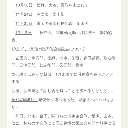
「
10月16日
松竹、大谷、香取を主にして」
「11月24日
左団次、団十郎」
「
11月25日
東宝の清水社長他森、菊田氏」
「
12月３日
田中良、香取仙之助、江口博三、舞踊協
会」
12月12、18日
は歌舞伎協会設立について、
「左団次、幸四郎、松緑、中車、芝翫、森田勘彌、歌右衛
門、三津五郎、仁左衛門、又五郎、梅幸
協会設立はみんな賛成、1月末までに具体案を得ることと
する
新派、新国劇との話し合を持つことを決めるなどなど、」
昭和40年
5月～
繁俊がソ連へ送った、登志夫へのハガキよ
り～
「昨日、北条、金子、関口らの演劇協会側、飯塚、山本、
修ニ、林らの学会側にて国立劇場の懇談会を開き無事に済