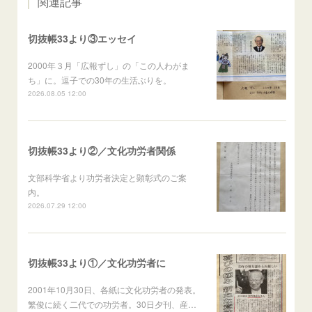
関連記事
切抜帳33より③エッセイ
2000年３月「広報ずし」の「この人わがま
ち」に。逗子での30年の生活ぶりを。
2026.08.05 12:00
切抜帳33より②／文化功労者関係
文部科学省より功労者決定と顕彰式のご案
内。
2026.07.29 12:00
切抜帳33より①／文化功労者に
2001年10月30日、各紙に文化功労者の発表。
繁俊に続く二代での功労者。30日夕刊、産…