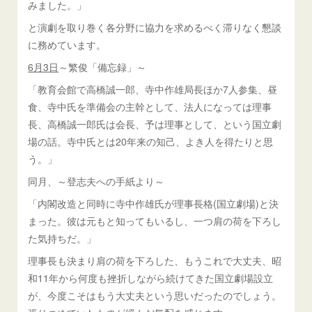
みました。」
と演劇を取り巻く各分野に協力を求めるべく滞りなく懇談
に務めています。
6月3日
～繁俊「備忘録」～
「教育会館で高橋誠一郎、寺中作雄局長ほか7人参集、昼
食、寺中氏を準備会の主幹として、法人になっては理事
長、高橋誠一郎氏は会長、予は理事として、という国立劇
場の話。寺中氏とは20年来の知己、よき人を得たりと思
う。」
同月、～登志夫への手紙より～
「内閣改造と同時に寺中作雄氏が理事長格(国立劇場)と決
まった。彼は元もと知ってもいるし、一つ肩の荷を下ろし
た気持ちだ。」
理事長も決まり肩の荷を下ろした、もうこれで大丈夫、昭
和11年から何度も挫折しながら続けてきた国立劇場設立
が、今度こそはもう大丈夫という思いだったのでしょう。