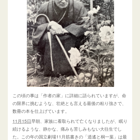
この頃の事は「作者の家」に詳細に語られていますが、命
の限界に挑むような、壮絶とも言える最後の粘り強さで、
数冊の本を仕上げています。
11月15日
早朝、家族に看取られて亡くなりましたが、眠り
続けるような、静かな、痛みも苦しみもない大往生でし
た。この年の国立劇場11月筋書きの「逍遙と桐一葉」は最