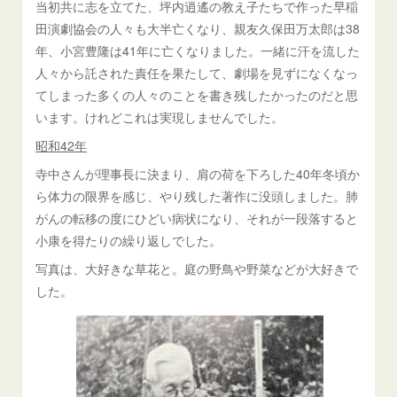
当初共に志を立てた、坪内逍遙の教え子たちで作った早稲
田演劇協会の人々も大半亡くなり、親友久保田万太郎は38
年、小宮豊隆は41年に亡くなりました。一緒に汗を流した
人々から託された責任を果たして、劇場を見ずになくなっ
てしまった多くの人々のことを書き残したかったのだと思
います。けれどこれは実現しませんでした。
昭和42年
寺中さんが理事長に決まり、肩の荷を下ろした40年冬頃か
ら体力の限界を感じ、やり残した著作に没頭しました。肺
がんの転移の度にひどい病状になり、それが一段落すると
小康を得たりの繰り返しでした。
写真は、大好きな草花と。庭の野鳥や野菜などが大好きで
した。