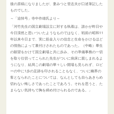
後の原稿になりましたが、妻みつと登志夫が口述筆記した
ものでした。
～「追悼号」寺中作雄氏より～
「河竹先生の国立劇場設立に対する執着は、誰かが昨日や
今日漠然と思いついたようなものではなく、戦前の昭和11
年以来今日まで、実に筋金入りの信念と生命をかけるほど
の情熱によって裏付けされたものであった。（中略）畢生
の願望をかけて国立劇場と共に歩み、その準備事務の一切
を取り仕切ってこられた先生がついに病床に親しまれるよ
うになり、結局この劇場の華々しい開場も見られず、ロビ
ーの中に1歩の足跡を印されることもなく、ついに幽界の
客となられたことについては、なんとしても自らあきらめ
切れない悔しさであったことであろう。それを思うと、た
まらない気持ちで胸を締め付けられるのである。」