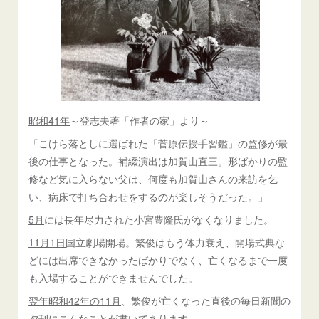
昭和41年
～登志夫著「作者の家」より～
「こけら落としに選ばれた「菅原伝授手習鑑」の監修が最
後の仕事となった。補綴演出は加賀山直三。形ばかりの監
修など気に入らない父は、何度も加賀山さんの来訪を乞
い、病床で打ち合わせをするのが楽しそうだった。」
5月
には長年尽力された小宮豊隆氏がなくなりました。
11月1日
国立劇場開場。繁俊はもう体力衰え、開場式典な
どには出席できなかったばかりでなく、亡くなるまで一度
も入場することができませんでした。
翌年昭和42年の11月
、繁俊が亡くなった直後の毎日新聞の
夕刊にこんなことが書いてあります