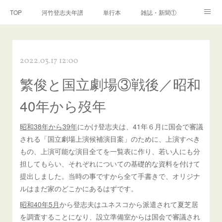
TOP
河竹登志夫年譜
単行本
雑誌・新聞①
雑誌・新聞②
雑誌・新聞③
講演・講座・放送
2022.03.17 12:00
河竹繁俊 年譜
河竹黙阿弥 年譜
閑話
ページ
繁俊と国立劇場③戦後／昭和
40年から歿年
昭和38年から39年
にかけ登志夫は、41年６月に国会で審議
される「国立劇場上演候補演目案」のために、上演すべき
もの、上演可能な演目全てを一覧表に作り、若い人にも分
担してもらい、それぞれについての基礎的な資料を付けて
提出しました。当時の事ですから全て手書きで、オリジナ
ルはまだ家のどこかにあるはずです。
昭和40年5月
から登志夫はユネスコから派遣されて夏芝居
を調査することになり、設立準備室からは国会で審議され