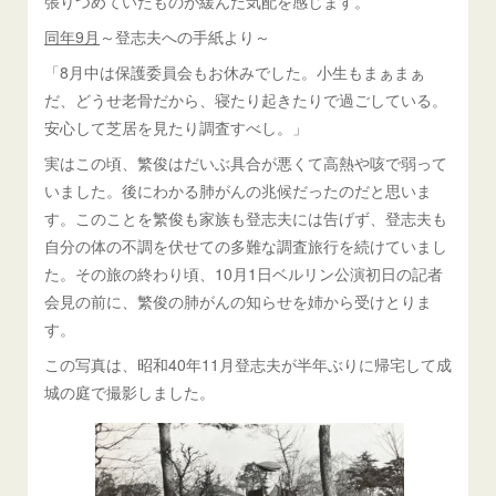
張りつめていたものが緩んだ気配を感じます。
同年9月
～登志夫への手紙より～
「8月中は保護委員会もお休みでした。小生もまぁまぁ
だ、どうせ老骨だから、寝たり起きたりで過ごしている。
安心して芝居を見たり調査すべし。」
実はこの頃、繁俊はだいぶ具合が悪くて高熱や咳で弱って
いました。後にわかる肺がんの兆候だったのだと思いま
す。このことを繁俊も家族も登志夫には告げず、登志夫も
自分の体の不調を伏せての多難な調査旅行を続けていまし
た。その旅の終わり頃、10月1日ベルリン公演初日の記者
会見の前に、繁俊の肺がんの知らせを姉から受けとりま
す。
この写真は、昭和40年11月登志夫が半年ぶりに帰宅して成
城の庭で撮影しました。