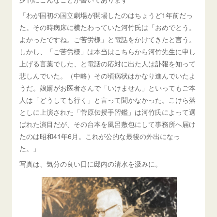
「わが国初の国立劇場が開場したのはちょうど1年前だっ
た。その時病床に横たわっていた河竹氏は「おめでとう。
よかったですね。ご苦労様」と電話をかけてきたと言う。
しかし、「ご苦労様」は本当はこちらから河竹先生に申し
上げる言葉でした、と電話の応対に出た人は訃報を知って
悲しんでいた。（中略）その頃病状はかなり進んでいたよ
うだ。娘婿がお医者さんで「いけません」といってもご本
人は「どうしても行く」と言って聞かなかった。こけら落
としに上演された「菅原伝授手習鑑」は河竹氏によって選
ばれた演目だが、その台本を風呂敷包にして事務所へ届け
たのは昭和41年6月。これが公的な最後の外出になっ
た。」
写真は、気分の良い日に邸内の清水を汲みに。