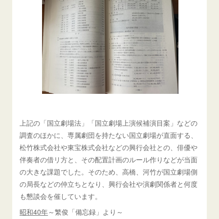
上記の「国立劇場法」「国立劇場上演候補演目案」などの
調査のほかに、専属劇団を持たない国立劇場が直面する、
松竹株式会社や東宝株式会社などの興行会社との、俳優や
伴奏者の借リ方と、その配置計画のルール作りなどが当面
の大きな課題でした。そのため、高橋、河竹が国立劇場側
の局長などの仲立ちとなり、興行会社や演劇関係者と何度
も懇談会を催しています。
昭和40年
～繁俊「備忘録」より～