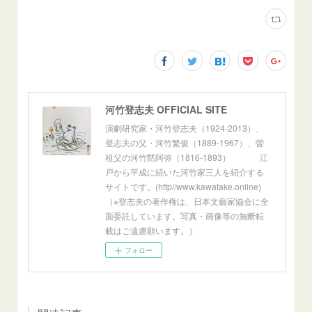
河竹登志夫 OFFICIAL SITE
演劇研究家・河竹登志夫（1924-2013）、
登志夫の父・河竹繁俊（1889-1967）、曽
祖父の河竹黙阿弥（1816-1893） 江
戸から平成に続いた河竹家三人を紹介する
サイトです。(http//www.kawatake.online)
（※登志夫の著作権は、日本文藝家協会に全
面委託しています。写真・画像等の無断転
載はご遠慮願います。）
フォロー