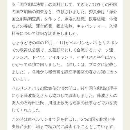
る「国立劇場法案」の資料として、できるだけ多くの外国
の国立劇場の調査をと、依頼されました。委員会は「海外
国立劇場調査票」を作って、劇場の組織、観客組織、俳優
などの養成、運営経費、収支決算、キャパシティー、入場
料等について詳細な調査をしました。
ちょうどその年の10月、11月がベルリンとパリとリスボン
での歌舞伎公演で、文芸顧問として合流するまで、ソ連、
フランス、ドイツ、アイルランド、イギリスと半年ばかり
かかって単独で回りました。（詳しくは、ブログに記載し
ました）。各地から報告書を設立準備室の森さん宛に送っ
ています。
ベルリンとパリの歌舞伎公演の間は、後年国立劇場の理事
になる藤波隆之さんも協力して調査しました。藤波さんの
友人の石母田正氏、川辺正敏氏も通訳の仕事などで力を貸
してくれました
この時は東ベルリンまで足を伸ばし、5つの国立劇場と中
央舞台美術工場まで精力的に調査することもしています。