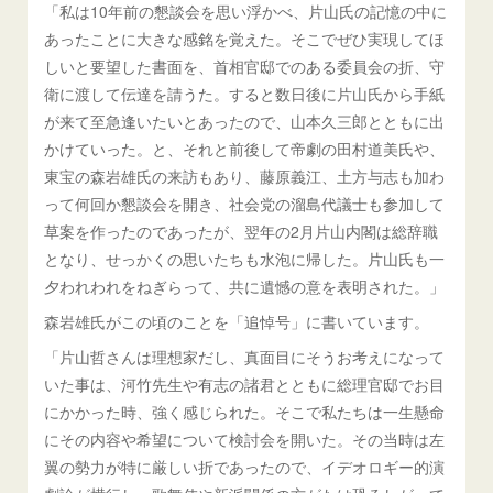
「私は10年前の懇談会を思い浮かべ、片山氏の記憶の中に
あったことに大きな感銘を覚えた。そこでぜひ実現してほ
しいと要望した書面を、首相官邸でのある委員会の折、守
衛に渡して伝達を請うた。すると数日後に片山氏から手紙
が来て至急逢いたいとあったので、山本久三郎とともに出
かけていった。と、それと前後して帝劇の田村道美氏や、
東宝の森岩雄氏の来訪もあり、藤原義江、土方与志も加わ
って何回か懇談会を開き、社会党の溜島代議士も参加して
草案を作ったのであったが、翌年の2月片山内閣は総辞職
となり、せっかくの思いたちも水泡に帰した。片山氏も一
夕われわれをねぎらって、共に遺憾の意を表明された。」
森岩雄氏がこの頃のことを「追悼号」に書いています。
「片山哲さんは理想家だし、真面目にそうお考えになって
いた事は、河竹先生や有志の諸君とともに総理官邸でお目
にかかった時、強く感じられた。そこで私たちは一生懸命
にその内容や希望について検討会を開いた。その当時は左
翼の勢力が特に厳しい折であったので、イデオロギー的演