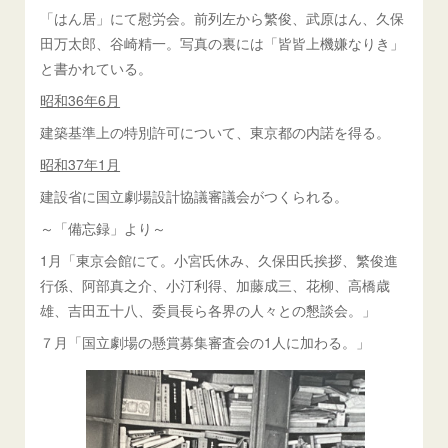
「はん居」にて慰労会。前列左から繁俊、武原はん、久保
田万太郎、谷崎精一。写真の裏には「皆皆上機嫌なりき」
と書かれている。
昭和36年6月
建築基準上の特別許可について、東京都の内諾を得る。
昭和37年1月
建設省に国立劇場設計協議審議会がつくられる。
～「備忘録」より～
1月「東京会館にて。小宮氏休み、久保田氏挨拶、繁俊進
行係、阿部真之介、小汀利得、加藤成三、花柳、高橋歳
雄、吉田五十八、委員長ら各界の人々との懇談会。」
７月「国立劇場の懸賞募集審査会の1人に加わる。」