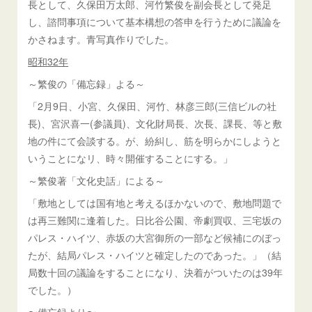
長として、久保田万太郎、河竹繁俊を副会長として発足
し、諮問事項について基本構想の答申を行うために議論を
かさねます。青写真作りでした。
昭和32年
～繁俊の「備忘録」よる～
「2月9日、小宮、久保田、河竹、林彦三郎(三信ビルの社
長)、宮沢喜一(参議員)、文化財局長、次長、課長、等と敷
地の件にて会談する。が、紛糾し、筋を明らかにしようと
いうことになリ、時々開催することにする。」
～繁俊著「文化史話」による～
「敷地としては国有地と考えるほかないので、敷地問題で
は再三難関に逢着した。日比谷公園、帝劇買収、三宅坂の
パレス・ハイツ、赤坂の大宮御所の一部など候補にのぼっ
たが、結局パレス・ハイツと確定したのであった。」（結
局数十回の議論をすることになり、決着がついたのは39年
でした。）
〜備忘録より〜