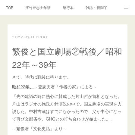
TOP
河竹登志夫年譜
単行本
雑誌・新聞①
雑誌・新聞②
雑誌・新聞③
講演・講座・放送
2022.03.11 12:00
河竹繁俊 年譜
河竹黙阿弥 年譜
閑話
ページ
繁俊と国立劇場②戦後／昭和
22年～39年
さて、時代は戦後に移ります。
昭和22年、
～登志夫著「作者の家」による～
「先の建議の時に熱心に賛成した片山哲が首相となった。
片山はラジオの施政方針演説の中で、国立劇場の実現を力
説した。中村吉蔵はすでになかったので、父が中心になっ
て再び文部省や、GHQとの打ち合わせが始まった。」
～繁俊著「文化史話」より～