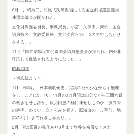
6月「川崎秀二、竹尾弌氏等提唱による国立劇場建設議員
連盟準備会が開かれた。
文化財保護委員長、事務局長、小宮、久保田、河竹、国会
議員数名、文教委員長、文部次官ら12 、3名で申し合わせ
をする。」
11月「国立劇場設立促進国会議員懇談会が持たれ、内外相
呼応して促進されるようになった。」
昭和33年
～備忘録より〜
1月「昨年は「日本演劇全史」完稿のため少なからず無理
をし、ことに9、10、11月の3カ月間は自分ながら三面六臂
の働きをせし故か、疲労困憊の極に達せしものか、脳血管
の麻痺、めまい、立くらみを覚え、脳溢血の一歩手前、地
獄の3丁目まで行きし感あり」。
2月「第5回目の発作あり8月まで静養を余儀なくされ