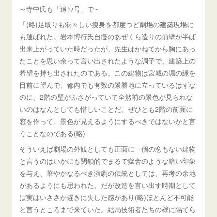
～寺中氏も「追悼号」で～
「(略)足取りも弱々しい痩身を都度つど劇場の建築現場に
も運ばれた。岩本博行氏自慢のあぜくら造りの前壁が半ば
出来上がっていた時だったが、先生はかねてから胸にあっ
たことを思い余って言い出されたような調子で、建築上の
希望を持ち出されたのである。この建物は宮城の堀の緑を
目前に望んで、都内でも有数の景勝地に立っているはずな
のに、2階の壁がふさがっていて全然前の景色が見られな
いのはなんとしても惜しいことだ。ぜひとも2階の前面に
窓を作って、景色が見えるようにするべきではないかと言
うことなのである(略)
そういえば劇場の外観としても正面に一個の窓もない建物
と言うのはいかにも閉鎖的でまるで獄舎のような暗い印象
を与え、華やかなるべき演劇の伝統としては、再考の余地
があるようにも思われた。だが改造を言い出す時期として
は実はいささか遅きに失した感があり(略)ほとんど不可能
と言うところまで来ていた。結局技術者たちの壁に隔てら