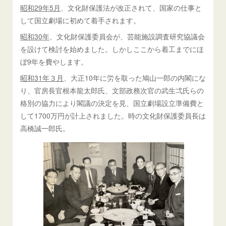
昭和29年5月
、文化財保護法が改正されて、国家の仕事と
して国立劇場に初めて着手されます。
昭和30年
、文化財保護委員会が、芸能施設調査研究協議会
を設けて検討を始めました。しかしここから着工までにほ
ぼ9年を費やします。
昭和31年３月
、大正10年に労を取った鳩山一郎の内閣にな
り、官房長官根本龍太郎氏、文部政務次官の武生弌氏らの
格別の協力により閣議の決定を見、国立劇場設立準備費と
して1700万円が計上されました。時の文化財保護委員長は
高橋誠一郎氏。