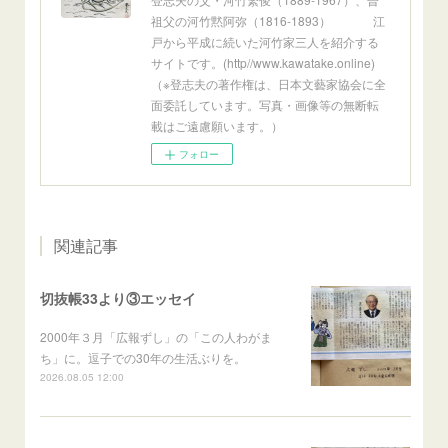
祖父の河竹黙阿弥（1816-1893） 江
戸から平成に続いた河竹家三人を紹介する
サイトです。(http//www.kawatake.online)
（※登志夫の著作権は、日本文藝家協会に全
面委託しています。写真・画像等の無断転
載はご遠慮願います。）
フォロー
関連記事
切抜帳33より③エッセイ
2000年３月「広報ずし」の「この人わがま
ち」に。逗子での30年の生活ぶりを。
2026.08.05 12:00