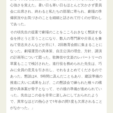
心強さを覚えた。暑い日も寒い日もほとんど欠かさず委員
会に出席され、終わると私たちの部屋に寄られ、劇場の準
備状況やお気づきのことを細細と話されて行くのが習わし
であった。
その頃先生の提案で劇場のことをこころおきなく懇談する
会を持とうと言うことになり、数人の専門家や介添えを兼
ねて登志夫さんなどが月に1、2回教育会館に集まることに
なった。劇場運営の具体策、自主公演の理念、方針、講演
の計画等について図った。歌舞伎や文楽のレパートリーの
草案もここで検討された。進行役を務められた先生は、巧
みに全員の意見を引き出し、それをまとめてくださるので
あった。懇談は4、5時間に及んだこともあり、建設準備の
推進に大いに成果を上げ、この懇談会で練られた種々の構
想や具体案が骨子となって、その後の準備が進められてい
った。先生はこの会を非常に楽しみにしておられたよう
で、異常なほどの熱心さで1年余の間1度も欠席されること
がなかった。」