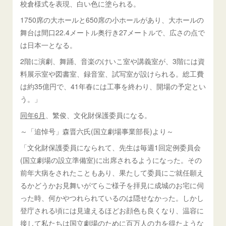
校倉様式を表現、白い色に塗られる。
1750席の大ホールと650席の小ホールがあり、大ホールの
舞台は間口22.4メートル奥行き27メートルで、広さの点で
は日本一となる。
2階に演劇、舞踊、音楽のけいこ室や講義室が、3階には資
料展示室や図書室、録音室、試写室が設けられる。総工費
は約35億円で、41年春には工事を終わり、開場の予定とい
う。」
同年6月
、繁俊、文化財保護委員になる。
～「追悼号」森晋六氏(国立劇場事業部長)より～
「文化財保護委員になられて、先生は毎週1回定例委員会
(国立劇場の設立準備室)に出席されるようになった。その
前年大病をされたこともあり、果たして委員にご就任願え
るかどうかお見舞いがてらご様子を拝見に成城のお宅に伺
った時、何かやつれられているのは隠せなかった。しかし
登庁される頃には見違えるほどお顔色も良くなり、温容に
接して私たちは国立劇場のために百万人の力を得たような