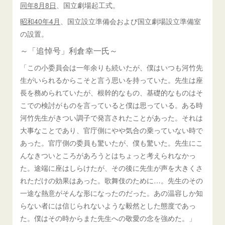
同年8月8日
、国立劇場起工式。
昭和40年4月
、国立設立準備会および国立劇場設立準備室
の設置。
～「追悼号」利倉幸一氏～
「この小委員会は一年余りも続いたが、僕はいつも河竹先
生がいられるからこそと言う思いを持っていた。先生は座
長を務められていたが、根幹的なもの、基礎的なものはそ
こでの検討がものを言っていると僕は思っている。ある時
河竹先生がきつい調子で発言されたことがあった。それは
大事なことであり、官庁側にやや気合の乗っていない時で
あった。官庁側の委員も驚いたが、僕も驚いた。先生にこ
んなきついところがあろうとはちょっと考えられなかっ
た。途端に座はしらけたが、その後に先生が声を大きくさ
れただけの効果はあった。歌舞伎のために…。先生のその
一途な熱意がそんな形になったのだった。あの温容しか知
らない者には信じられないような毅然とした態度であっ
た。僕はその時からまた先生への敬愛の念を強めた。」