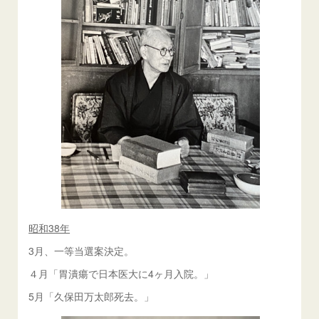
昭和38年
3月、一等当選案決定。
４月「胃潰瘍で日本医大に4ヶ月入院。」
5月「久保田万太郎死去。」