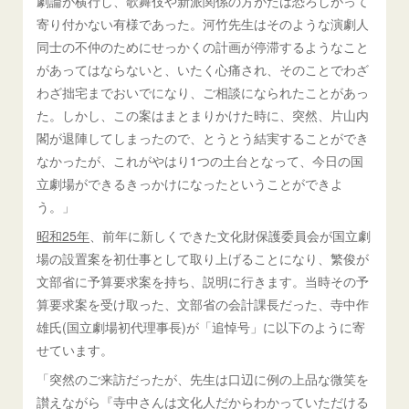
劇論が横行し、歌舞伎や新派関係の方がたは恐ろしがって
寄り付かない有様であった。河竹先生はそのような演劇人
同士の不仲のためにせっかくの計画が停滞するようなこと
があってはならないと、いたく心痛され、そのことでわざ
わざ拙宅までおいでになり、ご相談になられたことがあっ
た。しかし、この案はまとまりかけた時に、突然、片山内
閣が退陣してしまったので、とうとう結実することができ
なかったが、これがやはり1つの土台となって、今日の国
立劇場ができるきっかけになったということができよ
う。」
昭和25年
、前年に新しくできた文化財保護委員会が国立劇
場の設置案を初仕事として取り上げることになり、繁俊が
文部省に予算要求案を持ち、説明に行きます。当時その予
算要求案を受け取った、文部省の会計課長だった、寺中作
雄氏(国立劇場初代理事長)が「追悼号」に以下のように寄
せています。
「突然のご来訪だったが、先生は口辺に例の上品な微笑を
讃えながら『寺中さんは文化人だからわかっていただける