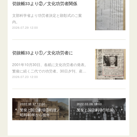
切抜帳33より②／文化功労者関係
文部科学省より功労者決定と顕彰式のご案
内。
2026.07.29 12:00
切抜帳33より①／文化功労者に
2001年10月30日、各紙に文化功労者の発表。
繁俊に続く二代での功労者。30日夕刊、産…
2026.07.23 12:00
2022.03.17 12:00
2022.03.06 12:00
繁俊と国立劇場③戦後／
繁俊と国立劇場①戦前
昭和40年から歿年