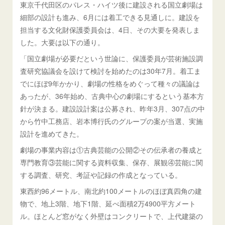
東京千代田区のパレス・ハイツ後に建設される国立劇場は
細部の設計も進み、6月には着工できる見通しに。建設を
担当する文化財保護委員会は、4日、その大要を発表しま
した。大要は以下の通り。
「国立劇場が必要だという世論に、保護委員が芸術施設調
査研究協議会を設けて検討を始めたのは30年7月。着工ま
でにほぼ9年かかり、劇場の性格をめぐって種々の議論は
あったが、36年始め、古典中心の劇場にするという基本方
針が決まる。建設設計案は公募され、昨年3月、307点の中
から竹中工務店、岩本博行氏のグループの案が当選、実施
設計を進めてきた。
劇場の事業内容は①古典芸能の公開②その伝承者の養成と
専門教育③芸能に関する資料収集、保存、展観④芸能に関
する調査、研究、考証や記録の作成となっている。
東西約96メートル、南北約100メートルのほぼ真四角の建
物で、地上3階、地下1階、延べ面積2万4900平方メート
ル。ほとんど窓がなく外壁はコンクリートで、上代建築の