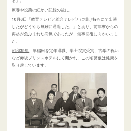
る」。
療養や投薬の細かい記録の後に、
10月6日「教育テレビと総合テレビとに掛け持ちにて出演
したがどうやら無難に通過した。」とあり、前年末からの
再起が危ぶまれた病気であったが、無事回復に向かいまし
た。
昭和35年
、早稲田を定年退職、学士院賞受賞、古希の祝い
など赤坂プリンスホテルにて開かれ、この頃繁俊は健康を
取り戻しています。