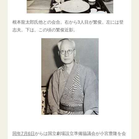
根本龍太郎氏他との会合。右から3人目が繁俊。左には登
志夫。下は、この頃の繁俊近影。
同年7月6日
からは国立劇場設立準備協議会が小宮豊隆を会