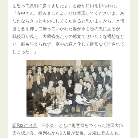
と思って説明に参りましたよ』と静かに口を切られた。
『寺中さん、頼みましたよ。ぜひ実現してくださいよ。あ
なたならきっとものにしてくださると思いますから』と何
度も念を押して帰っていかれた姿が今も瞼の裏にあるが、
戦後日が浅く、大蔵省あたりの感覚でぜいたくな構想など
と一顧も与えられず、空中の霧と化して跡形なく消されて
しまった。」
昭和27年4月
。三水会、ともに趣意書をつくった池田大伍
氏を偲ぶ会。後列右から6人目が繁俊、左端に登志夫も。