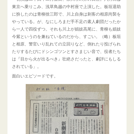
東京へ乗りこみ、浅草鳥越の中村座で上演した。板垣退助
に扮したのは青柳捨三郎で、川上自身は刺客の相原尚褧を
やっている。が、なにしろまだ手不足の素人劇団だったか
ら一人で四役ずつ。それも川上が娼妓高尾に、青柳も娼妓
今紫というのを兼ねているのだから、すごい。（略）板垣
と相原、警官いり乱れての立回りなど、倒れたり投げられ
たりするたびにドシンゴツンとすさまじい音で、役者たち
は『目から火が出るべき』壮絶さだったと、劇評にもしる
されている」。
面白いエピソードです。