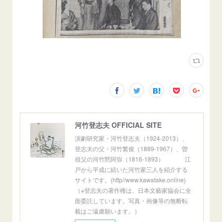
河竹登志夫 OFFICIAL SITE
演劇研究家・河竹登志夫（1924-2013）、
登志夫の父・河竹繁俊（1889-1967）、曽
祖父の河竹黙阿弥（1816-1893） 江
戸から平成に続いた河竹家三人を紹介する
サイトです。(http//www.kawatake.online)
（※登志夫の著作権は、日本文藝家協会に全
面委託しています。写真・画像等の無断転
載はご遠慮願います。）