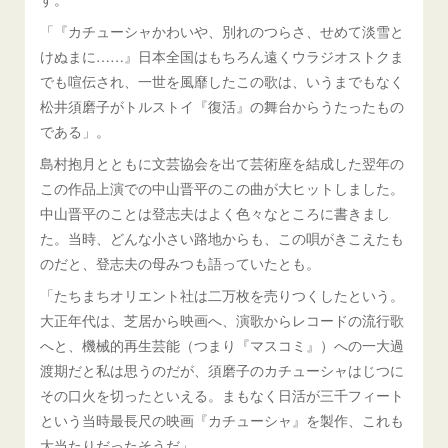
「『カチューシャかわいや、別れのつらさ、せめて淡雪と
けぬまに……』日本全国はもちろん遠くウラジオストクま
でも喧伝され、一世を風靡したこの歌は、いうまでもなく
松井須磨子がトルストイ『復活』の舞台からうたったもの
である」。
島村抱月とともに文芸協会を出て芸術座を結成した翌年の
この作品上演での中山晋平のこの曲が大ヒットしました。
中山晋平のことは登志夫はよく色々なところに書きまし
た。当時、どんな小さい路地からも、この唄がきこえたも
のだと、登志夫の母みつも語っていたとも。
「たちまちオリエント社は二万枚を売りつくしたという。
大正年代は、芝居から映画へ、演歌からレコードの流行歌
へと、機械的再生芸能（つまり『マスコミ』）への一大過
渡期だと私は思うのだが、須磨子のカチューシャはじつに
その口火を切ったといえる。まもなく日活が三千フィート
という当時最長尺の映画『カチューシャ』を製作、これも
大当たりだったそうだ」。