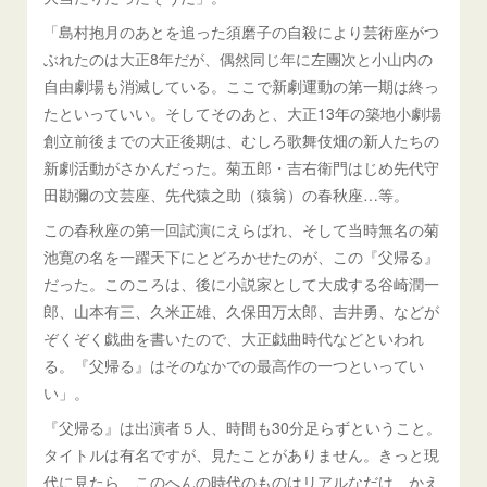
「島村抱月のあとを追った須磨子の自殺により芸術座がつ
ぶれたのは大正8年だが、偶然同じ年に左團次と小山内の
自由劇場も消滅している。ここで新劇運動の第一期は終っ
たといっていい。そしてそのあと、大正13年の築地小劇場
創立前後までの大正後期は、むしろ歌舞伎畑の新人たちの
新劇活動がさかんだった。菊五郎・吉右衛門はじめ先代守
田勘彌の文芸座、先代猿之助（猿翁）の春秋座…等。
この春秋座の第一回試演にえらばれ、そして当時無名の菊
池寛の名を一躍天下にとどろかせたのが、この『父帰る』
だった。このころは、後に小説家として大成する谷崎潤一
郎、山本有三、久米正雄、久保田万太郎、吉井勇、などが
ぞくぞく戯曲を書いたので、大正戯曲時代などといわれ
る。『父帰る』はそのなかでの最高作の一つといってい
い」。
『父帰る』は出演者５人、時間も30分足らずということ。
タイトルは有名ですが、見たことがありません。きっと現
代に見たら、このへんの時代のものはリアルなだけ、かえ