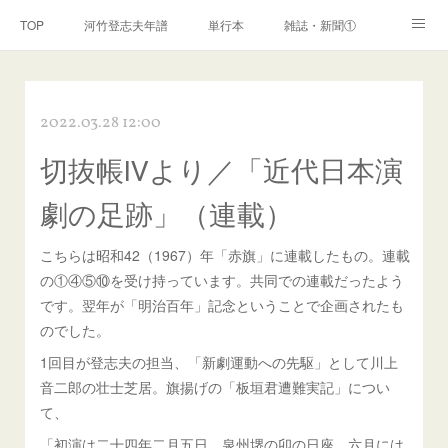
TOP
河竹登志夫年譜
単行本
雑誌・新聞①
雑誌・新聞②
雑誌・新聞③
講演・講座・放送
2022.03.28 12:00
河竹繁俊 年譜
河竹黙阿弥 年譜
閑話
ページ
切抜帳Ⅳより／「近代日本演
劇の足跡」（連載）
こちらは昭和42（1967）年「赤旗」に連載したもの。連載
の①④⑤⑩を受け持っています。共同での連載だったよう
です。翌年が「明治百年」記念ということで企画されたも
のでした。
1回目が登志夫の担当、「新劇運動への先駆」として川上
音二郎の壮士芝居。旗揚げの「板垣君遭難実記」につい
て、
「初演は二十四年二月五日、泉州堺の卯の日座。六月には