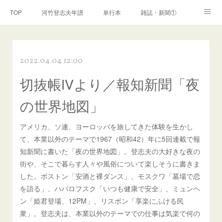
TOP
河竹登志夫年譜
単行本
雑誌・新聞①
雑誌・新聞②
雑誌・新聞③
講演・講座・放送
2022.04.04 12:00
河竹繁俊 年譜
河竹黙阿弥 年譜
閑話
ページ
切抜帳Ⅳより／報知新聞「夜
の世界地図」
アメリカ、ソ連、ヨーロッパを旅してきた体験を生かし
て、本業以外のテーマで1967（昭和42）年に5回連載で報
知新聞に書いた「夜の世界地図」。登志夫の大好きな夜の
街や、そこで暮らす人々や風俗について楽しそうに書きま
した。ボストン「安酒と裸ダンス」、モスクワ「墓場で恋
を語る」、ハバロフスク「いつも健康で安全」、ミュンヘ
ン「姫君登場、12PM」、リスボン「享楽にふける民
衆」。登志夫は、本業以外のテーマでの仕事は気楽で何の