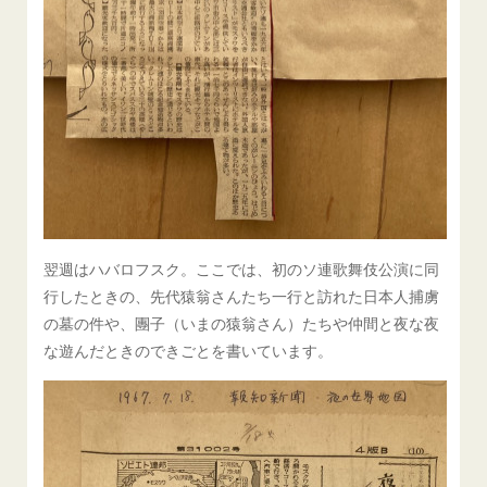
翌週はハバロフスク。ここでは、初のソ連歌舞伎公演に同
行したときの、先代猿翁さんたち一行と訪れた日本人捕虜
の墓の件や、團子（いまの猿翁さん）たちや仲間と夜な夜
な遊んだときのできごとを書いています。