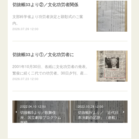
切抜帳33より②／文化功労者関係
文部科学省より功労者決定と顕彰式のご案
内。
2026.07.29 12:00
切抜帳33より①／文化功労者に
2001年10月30日、各紙に文化功労者の発表。
繁俊に続く二代での功労者。30日夕刊、産…
2026.07.23 12:00
2022.04.10 12:00
2022.03.28 12:00
切抜帳5より／歌舞伎
切抜帳Ⅳより／「近代日
座、国立劇場プログラム
本演劇の足跡」（連載）
寄稿