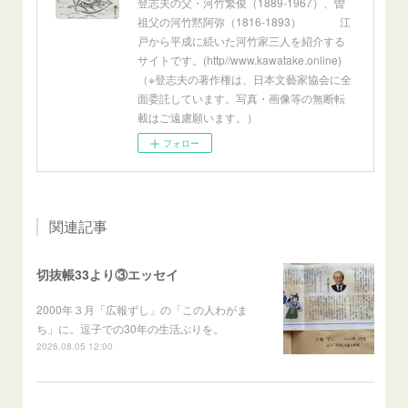
登志夫の父・河竹繁俊（1889-1967）、曽
祖父の河竹黙阿弥（1816-1893） 江
戸から平成に続いた河竹家三人を紹介する
サイトです。(http//www.kawatake.online)
（※登志夫の著作権は、日本文藝家協会に全
面委託しています。写真・画像等の無断転
載はご遠慮願います。）
フォロー
関連記事
切抜帳33より③エッセイ
2000年３月「広報ずし」の「この人わがま
ち」に。逗子での30年の生活ぶりを。
2026.08.05 12:00