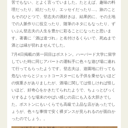
苦でもない、とよく言っていました。たとえば、趣味の料
理だったり、絵だったり、エッセイだったり…。旅のこと
もそのひとつで、登志夫の酒好きは、結果的に、その土地
での人脈作りに役立ったり、随筆のネタにもなったり、ず
いぶん登志夫の人生を豊かに彩ることになったと思いま
す。著書に「酒は道づれ」と名付けるくらいで、死ぬまで
酒とは縁が切れませんでした。
7月4日掲載の第一回目はボストン。ハーバード大学に留学
していた時に同じアパートの運転手に色々な遊び場に連れ
て行ってもらったようです。登志夫は、遊園地に行っても
危ないからとジェットコースターにも子供を乗せないほど
の慎重さがありましたが、酒場に関しては怪しければ怪し
いほど、好奇心をかきたてられたようで、ちょっとびっく
りするような場末のやばい感じの店にも入る大胆さでし
た。ボストンにもいくらでも高級で上品な店があったでし
ょうが、色々な事情で安く裸ダンスが見られるのが面白か
ったのでしょう。。