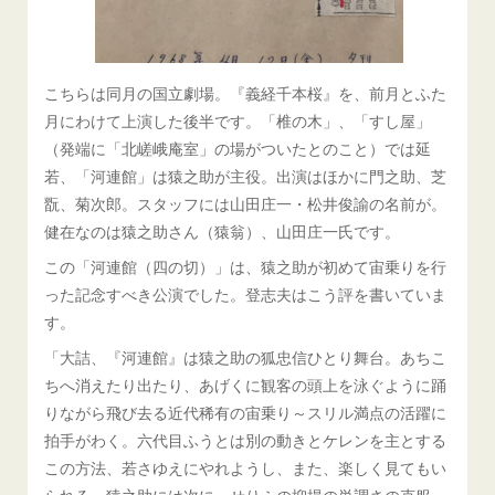
こちらは同月の国立劇場。『義経千本桜』を、前月とふた
月にわけて上演した後半です。「椎の木」、「すし屋」
（発端に「北嵯峨庵室」の場がついたとのこと）では延
若、「河連館」は猿之助が主役。出演はほかに門之助、芝
翫、菊次郎。スタッフには山田庄一・松井俊諭の名前が。
健在なのは猿之助さん（猿翁）、山田庄一氏です。
この「河連館（四の切）」は、猿之助が初めて宙乗りを行
った記念すべき公演でした。登志夫はこう評を書いていま
す。
「大詰、『河連館』は猿之助の狐忠信ひとり舞台。あちこ
ちへ消えたり出たり、あげくに観客の頭上を泳ぐように踊
りながら飛び去る近代稀有の宙乗り～スリル満点の活躍に
拍手がわく。六代目ふうとは別の動きとケレンを主とする
この方法、若さゆえにやれようし、また、楽しく見てもい