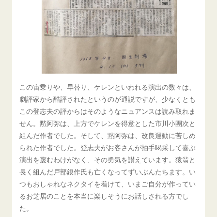
この宙乗りや、早替り、ケレンといわれる演出の数々は、
劇評家から酷評されたというのが通説ですが、少なくとも
この登志夫の評からはそのようなニュアンスは読み取れま
せん。黙阿弥は、上方でケレンを得意とした市川小團次と
組んだ作者でした。そして、黙阿弥は、改良運動に苦しめ
られた作者でした。登志夫がお客さんが拍手喝采して喜ぶ
演出を蔑むわけがなく、その勇気を讃えています。猿翁と
長く組んだ戸部銀作氏も亡くなってずいぶんたちます。い
つもおしゃれなネクタイを着けて、いまご自分が作ってい
るお芝居のことを本当に楽しそうにお話しされる方でし
た。