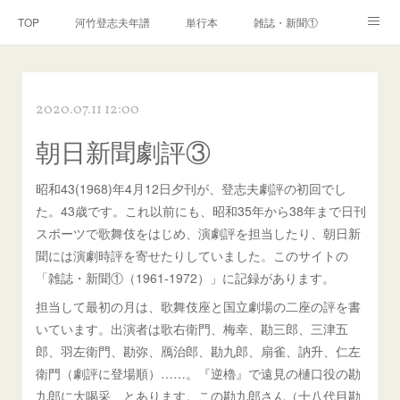
TOP
河竹登志夫年譜
単行本
雑誌・新聞①
雑誌・新聞②
雑誌・新聞③
講演・講座・放送
2020.07.11 12:00
河竹繁俊 年譜
河竹黙阿弥 年譜
閑話
ページ
朝日新聞劇評③
昭和43(1968)年4月12日夕刊が、登志夫劇評の初回でし
た。43歳です。これ以前にも、昭和35年から38年まで日刊
スポーツで歌舞伎をはじめ、演劇評を担当したり、朝日新
聞には演劇時評を寄せたりしていました。このサイトの
「雑誌・新聞①（1961-1972）」に記録があります。
担当して最初の月は、歌舞伎座と国立劇場の二座の評を書
いています。出演者は歌右衛門、梅幸、勘三郎、三津五
郎、羽左衛門、勘弥、鴈治郎、勘九郎、扇雀、訥升、仁左
衛門（劇評に登場順）……。『逆櫓』で遠見の樋口役の勘
九郎に大喝采、とあります。この勘九郎さん（十八代目勘