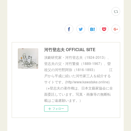
河竹登志夫 OFFICIAL SITE
演劇研究家・河竹登志夫（1924-2013）、
登志夫の父・河竹繁俊（1889-1967）、曽
祖父の河竹黙阿弥（1816-1893） 江
戸から平成に続いた河竹家三人を紹介する
サイトです。(http//www.kawatake.online)
（※登志夫の著作権は、日本文藝家協会に全
面委託しています。写真・画像等の無断転
載はご遠慮願います。）
フォロー