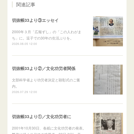
関連記事
切抜帳33より③エッセイ
2000年３月「広報ずし」の「この人わがま
ち」に。逗子での30年の生活ぶりを。
2026.08.05 12:00
切抜帳33より②／文化功労者関係
文部科学省より功労者決定と顕彰式のご案
内。
2026.07.29 12:00
切抜帳33より①／文化功労者に
2001年10月30日、各紙に文化功労者の発表。