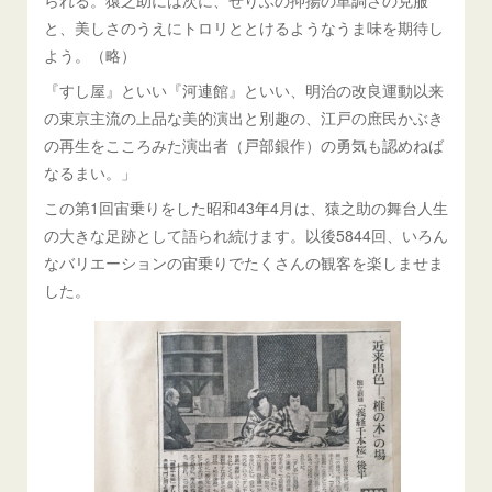
られる。猿之助には次に、せりふの抑揚の単調さの克服
と、美しさのうえにトロリととけるようなうま味を期待し
よう。（略）
『すし屋』といい『河連館』といい、明治の改良運動以来
の東京主流の上品な美的演出と別趣の、江戸の庶民かぶき
の再生をこころみた演出者（戸部銀作）の勇気も認めねば
なるまい。」
この第1回宙乗りをした昭和43年4月は、猿之助の舞台人生
の大きな足跡として語られ続けます。以後5844回、いろん
なバリエーションの宙乗りでたくさんの観客を楽しませま
した。