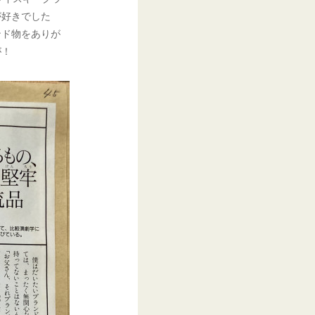
が好きでした
ンド物をありが
が！