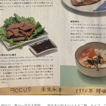
談社発行の「男の一流品大図鑑」。登志夫の好きなはさみ二種、ナイフ、