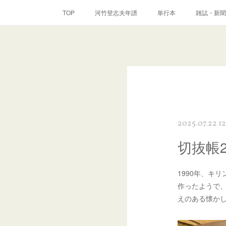
TOP
河竹登志夫年譜
単行本
雑誌・新聞
2025.07.22 1
切抜帳
1990年、キ
作ったようで
えのある懐か