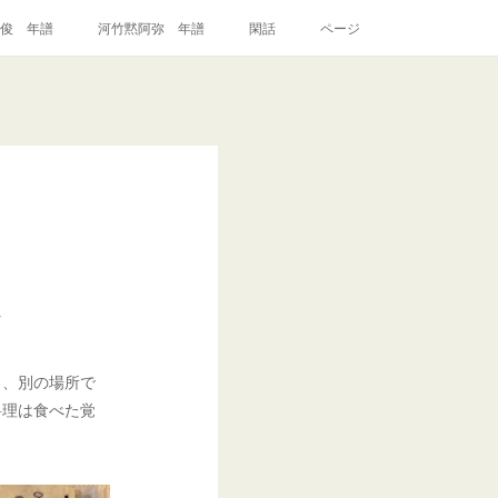
俊 年譜
河竹黙阿弥 年譜
閑話
ページ
ど
く、別の場所で
料理は食べた覚