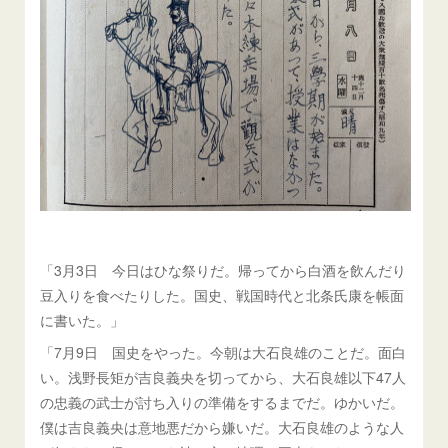
「3月3日 今日はひな祭りだ。帰ってから白酒を飲んだり
豆入りを食べたりした。国史、戦国時代と北条氏康を帳面
に書いた。」
「7月9日 国史をやった。今朝は大石良雄のことだ。面白
い。浅野長矩が吉良義央を切ってから、大石良雄以下47人
の忠義の武士が討ち入りの準備をするまでだ。ゆかいだ。
僕は吉良義央は意地悪だから嫌いだ。大石良雄のような人