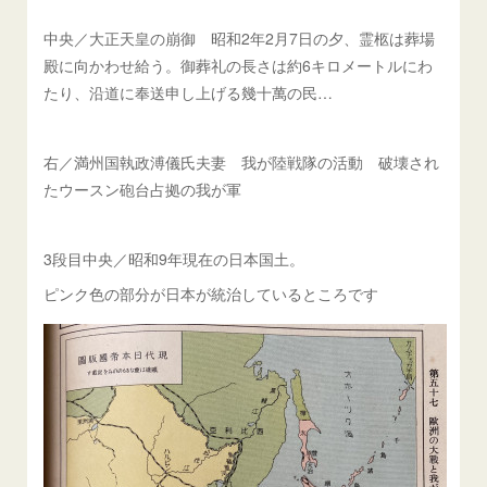
中央／大正天皇の崩御 昭和2年2月7日の夕、霊柩は葬場
殿に向かわせ給う。御葬礼の長さは約6キロメートルにわ
たり、沿道に奉送申し上げる幾十萬の民…
右／満州国執政溥儀氏夫妻 我が陸戦隊の活動 破壊され
たウースン砲台占拠の我が軍
3段目中央／昭和9年現在の日本国土。
ピンク色の部分が日本が統治しているところです