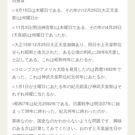
日暦算
○ 9月15日は木曜日である。その年の12月25日(大正天皇
祭)は何曜日か
○ 11月3日(明治神宮祭)は木曜日である。その年の4月29日
(天長節)は何曜日であったか。
○大正15年12月25日大正天皇崩御あり、同日今上天皇即位
せられ昭和と改元された。ある公債の利札に26年6月渡し
と記してある。これは昭和何年にあたるか。
○コロンブスがアメリカ大陸を発見したのは西暦1492年で
あった。これは神武天皇即位紀元何年にあたるか。
○ 1月1日が土曜日にあたる年の紀元節及び神武天皇祭はそ
れぞれ何曜に当たるか。
○昭和7年は紀元2592年である。日露戦争は明治37年に始
まって38年に終わった。紀元何年に終わったのか。
算術なのか、国史なのかわからないような問題です。興味
のある方は計算してみてください。おのずと天皇誕生日や