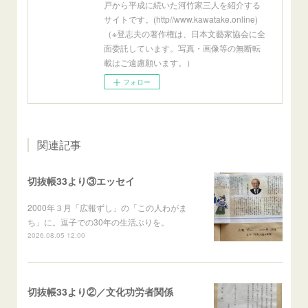
戸から平成に続いた河竹家三人を紹介する
サイトです。(http//www.kawatake.online)
（※登志夫の著作権は、日本文藝家協会に全
面委託しています。写真・画像等の無断転
載はご遠慮願います。）
フォロー
関連記事
切抜帳33より③エッセイ
2000年３月「広報ずし」の「この人わがま
ち」に。逗子での30年の生活ぶりを。
2026.08.05 12:00
切抜帳33より②／文化功労者関係