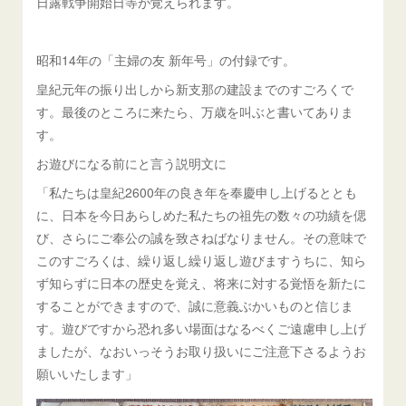
日露戦争開始日等が覚えられます。
昭和14年の「主婦の友 新年号」の付録です。
皇紀元年の振り出しから新支那の建設までのすごろくで
す。最後のところに来たら、万歳を叫ぶと書いてありま
す。
お遊びになる前にと言う説明文に
「私たちは皇紀2600年の良き年を奉慶申し上げるととも
に、日本を今日あらしめた私たちの祖先の数々の功績を偲
び、さらにご奉公の誠を致さねばなりません。その意味で
このすごろくは、繰り返し繰り返し遊びますうちに、知ら
ず知らずに日本の歴史を覚え、将来に対する覚悟を新たに
することができますので、誠に意義ぶかいものと信じま
す。遊びですから恐れ多い場面はなるべくご遠慮申し上げ
ましたが、なおいっそうお取り扱いにご注意下さるようお
願いいたします」