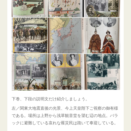
下巻、下段の説明文だけ紹介しましょう。
左／関東大地震直後の光景、今上天皇陛下ご視察の御有様
である。場所は上野から浅草観音堂を望む辺の地点。バラ
ックに避難している哀れな罹災民は跪いて奉迎している。