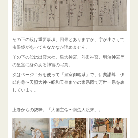
その下の段は重要事項、因果とありますが、字が小さくて
虫眼鏡があってもなかなか読めません。
その下の段は出雲大社、皇大神宮、熱田神宮、明治神宮等
の皇室に縁のある神宮の写真。
次はページ半分を使って「皇室御略系」で、伊奘諾尊、伊
弉冉尊〜天照大神〜昭和天皇までの家系図で万世一系を表
しています。
上巻からの抜粋。「大国主命〜南蛮人渡来」。