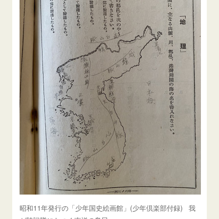
昭和11年発行の「少年国史絵画館」(少年倶楽部付録) 我