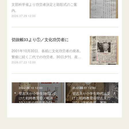
文部科学省より功労者決定と顕彰式のご案
内。
2026.07.29 12:00
切抜帳33より①／文化功労者に
2001年10月30日、各紙に文化功労者の発表。
繁俊に続く二代での功労者。30日夕刊、産…
2026.07.23 12:00
2022.09.10 12:00
2022.09.01 12:00
登志夫が小学生時代に受
登志夫が小学生時代に受
けた戦時教育⑥／昭和
けた戦時教育④登志夫の
10-11年の登志夫の日…
日記、学校生活、軍歌…