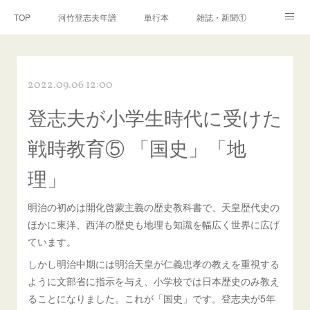
TOP
河竹登志夫年譜
単行本
雑誌・新聞①
雑誌・新聞②
雑誌・新聞③
講演・講座・放送
2022.09.06 12:00
河竹繁俊 年譜
河竹黙阿弥 年譜
閑話
ページ
登志夫が小学生時代に受けた
戦時教育⑤ 「国史」「地
理」
明治の初めは開化啓蒙主義の歴史教科書で、天皇歴代史の
ほかに東洋、西洋の歴史も地理も知識を幅広く世界に広げ
ています。
しかし明治中期には明治天皇が仁義忠孝の教えを重視する
ように文部省に指示を与え、小学校では日本歴史のみ教え
ることになりました。これが「国史」です。登志夫が5年