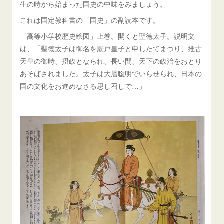
生の時から始まった国史の中味をみましょう。
これは国定教科書の「国史」の副読本です。
「高等小学校歴史絵図」上巻。開くと聖徳太子。説明文
は、「聖徳太子は御名を厩戸皇子と申したてまつり、推古
天皇の御時、摂政となられ、長い間、天下の政治をおとり
あそばされました。太子は大層聡明でいらせられ、日本の
国の文化をお進めなさる思し召しで…」