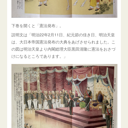
下巻を開くと「憲法発布」。
説明文は「明治22年2月11日、紀元節の佳き日、明治天皇
は、大日本帝国憲法発布の大典をあげさせられました。こ
の図は明治天皇より内閣総理大臣黒田清隆に憲法をおさづ
けになるところであります。」