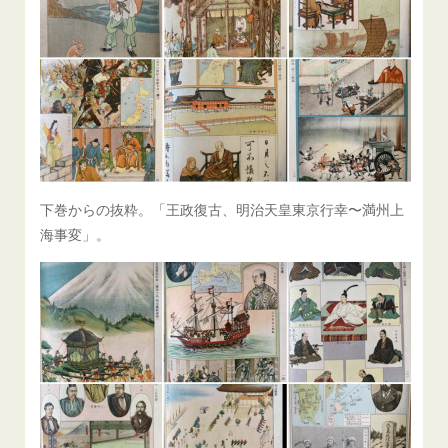
下巻からの抜粋。「王政復古、明治天皇東京行幸〜満州上
海事変」。