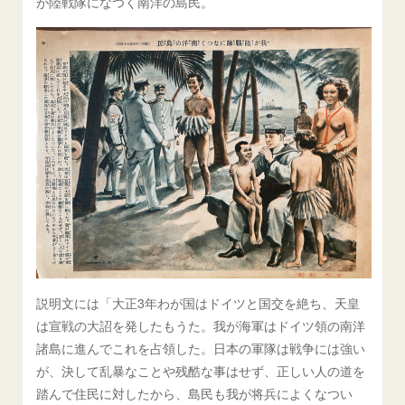
が陸戦隊になつく南洋の島民。
説明文には「大正3年わが国はドイツと国交を絶ち、天皇
は宣戦の大詔を発したもうた。我が海軍はドイツ領の南洋
諸島に進んでこれを占領した。日本の軍隊は戦争には強い
が、決して乱暴なことや残酷な事はせず、正しい人の道を
踏んで住民に対したから、島民も我が将兵によくなつい