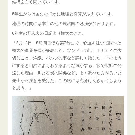
結構面白く聞いています。
5年生からは国史のほかに地理と珠算がふえています。
地理の時間には本土の他の統治国の勉強が加わります。
6年生の登志夫の日記より樺太のこと。
「5月12日 5時間目僕ら第7分団で、心血を注いで調べた
樺太の産業を僕が発表した。ツンドラの話、トナカイの大
切なこと、洋紙、パルプの事など詳しく話した。そのよう
にすると自然によくわかるような気がする。後で製紙の発
達した理由、川と石炭の関係など、よく調べた方が良いと
先生から注意を受けた。この次には充分けんきゅうしよう
と思う。」