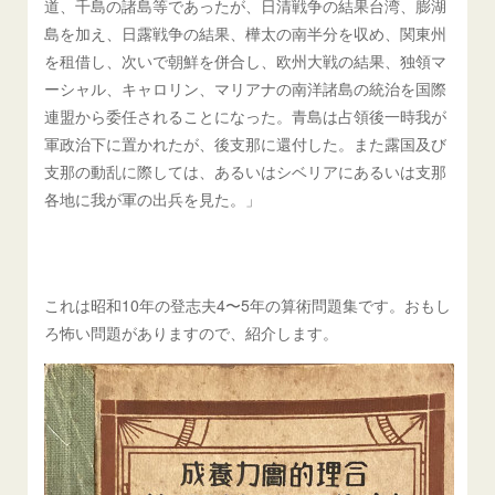
道、千島の諸島等であったが、日清戦争の結果台湾、膨湖
島を加え、日露戦争の結果、樺太の南半分を収め、関東州
を租借し、次いで朝鮮を併合し、欧州大戦の結果、独領マ
ーシャル、キャロリン、マリアナの南洋諸島の統治を国際
連盟から委任されることになった。青島は占領後一時我が
軍政治下に置かれたが、後支那に還付した。また露国及び
支那の動乱に際しては、あるいはシベリアにあるいは支那
各地に我が軍の出兵を見た。」
これは昭和10年の登志夫4〜5年の算術問題集です。おもし
ろ怖い問題がありますので、紹介します。