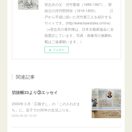
登志夫の父・河竹繁俊（1889-1967）、曽
祖父の河竹黙阿弥（1816-1893） 江
戸から平成に続いた河竹家三人を紹介する
サイトです。(http//www.kawatake.online)
（※登志夫の著作権は、日本文藝家協会に全
面委託しています。写真・画像等の無断転
載はご遠慮願います。）
フォロー
関連記事
切抜帳33より③エッセイ
2000年３月「広報ずし」の「この人わがま
ち」に。逗子での30年の生活ぶりを。
2026.08.05 12:00