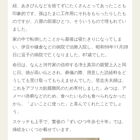
紐、あきびんなどを捨てずにたくさんとってあったことも
印象的です。孫はたまに工作用にそれをもらったりしたも
のですが、八畳の部屋ひとつ、そういうもので埋もれてい
ました。
家の中で転倒したことから最後は寝たきりになってしま
い、伊豆や鎌倉などの病院で治療入院し、昭和59年11月28
日に逗子の病院で亡くなりました。87歳でした。
命日は、なんと河竹家の信仰する浄土真宗の親鸞上人と同
じ日。徳が高い仏とされ、葬儀の際、用意した読経料をど
うしても受け取ってもらえませんでした。登志夫夫婦は、
これをアフリカ飢餓難民のため寄付しました。みつは、ア
メーバ赤痢などのため、食べたいものも食べられなかった
から、「よいことに使った」と喜んでくれたことでしょ
う。
スケッチも上手で、繁俊の『ずいひつ牛歩七十年』では、
挿絵をいくつか載せています。