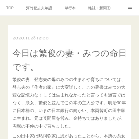
TOP
河竹登志夫年譜
単行本
雑誌・新聞①
雑誌・新聞②
雑誌・新聞③
講演・講座・放送
2020.11.28 12:00
河竹繁俊 年譜
河竹黙阿弥 年譜
閑話
ページ
今日は繁俊の妻・みつの命日
です。
繁俊の妻、登志夫の母のみつの生まれや育ちについては、
登志夫の『作者の家』に大変詳しく、この著書はみつの大
変な記憶力なくしては生まれなかったと言っても過言では
なく、糸女、繁俊と並んでこの本の主人公です。明治30年
に日本橋の、いまの日本銀行の向かい、本両替町の田中家
に生まれ、元は莨問屋を営み、金持ちではありましたが、
両親の不仲の中で育ちました。
この田中家は黙阿弥家に恩があったことから、本所の糸女