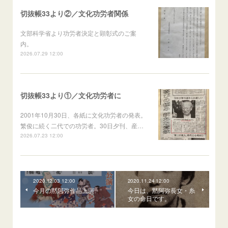
切抜帳33より②／文化功労者関係
文部科学省より功労者決定と顕彰式のご案
内。
2026.07.29 12:00
切抜帳33より①／文化功労者に
2001年10月30日、各紙に文化功労者の発表。
繁俊に続く二代での功労者。30日夕刊、産…
2026.07.23 12:00
2020.12.03 12:00
2020.11.24 12:00
今月の黙阿弥作品上演
今日は、黙阿弥長女・糸
女の命日です。