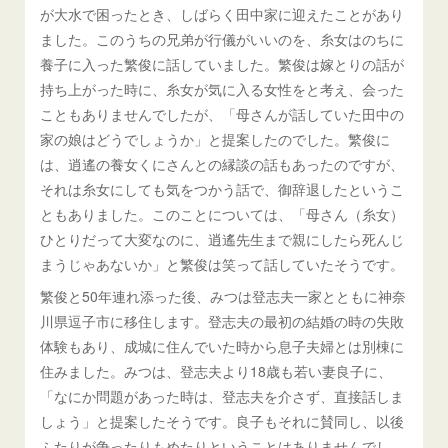
が大水で困ったとき、しばらく田中家に迎えたことがあり
ました。このうちの兄弟が行儀がいいのを、糸女はのちに
養子に入った繁俊に話していました。繁俊は嫁とりの話が
持ち上がった時に、糸女が気に入る女性をと考え、会った
こともありませんでしたが、「母さんが話していた田中の
家の娘はどうでしょうか」と提案したのでした。繁俊に
は、逍遙の養女くにさんとの縁談の話もあったのですが、
それは糸女にしても気をつかう話で、御辞退したというこ
ともありました。このことについては、「母さん（糸女）
ひとりだって大変なのに、逍遙先生まで親にしたら死んじ
まうじゃあないか」と繁俊は笑って話していたそうです。
繁俊と50年連れ添った後、みつは登志夫一家とともに神奈
川県逗子市に移住します。登志夫の最初の結婚の時の失敗
体験もあり、成城に住んでいた時から息子夫婦とは別棟に
住みました。みつは、登志夫より18歳も若い妻良子に、
「なにか問題があった時は、登志夫を介さず、直接話しま
しょう」と提案したそうです。良子もそれに賛同し、以後
ふたりが争ったりもめたりということはありませんでし