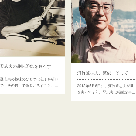
登志夫の趣味①魚をおろす
河竹登志夫、繁俊、そして黙阿弥のサイト
登志夫の趣味のひとつは包丁を研い
で、その包丁で魚をおろすこと。…
2013年5月6日に、河竹登志夫が世
を去って７年。登志夫は掲載記事…