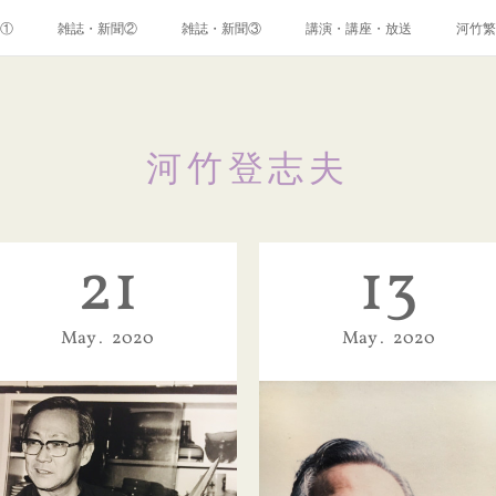
①
雑誌・新聞②
雑誌・新聞③
講演・講座・放送
河竹繁
河竹登志夫
21
13
May
2020
May
2020