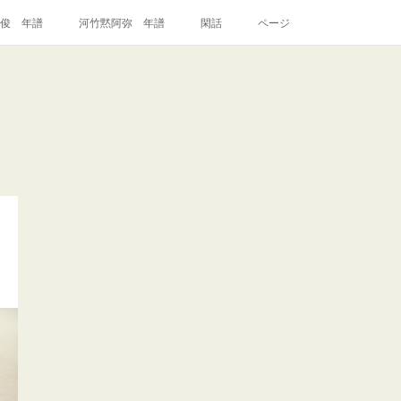
俊 年譜
河竹黙阿弥 年譜
閑話
ページ