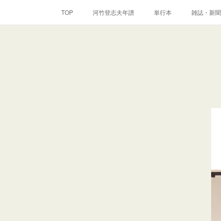
TOP
河竹登志夫年譜
単行本
雑誌・新聞