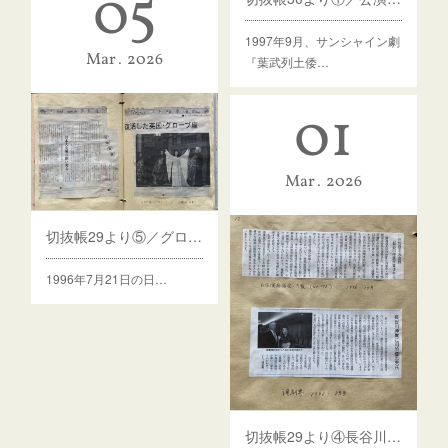
05
1997年9月、サンシャイン劇
Mar
2026
『葉武列土倭…
01
Mar
2026
切抜帳29より⑤／グローブ座
1996年7月21日の日…
切抜帳29より④長谷川伸賞など