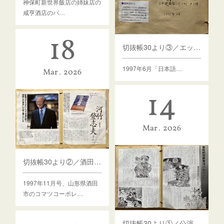
神保町新世界飯店の姉妹店の
咸亨酒店のパ…
18
切抜帳30より③／エッセイ
1997年6月「日本語…
Mar
2026
14
Mar
2026
切抜帳30より②／酒田歌舞伎インタビュー記事など
1997年11月号、山形県酒田
市のコマツコーポレ…
切抜帳30より①／公演プログラム