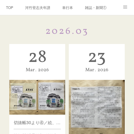
TOP
河竹登志夫年譜
単行本
雑誌・新聞①
雑誌・新聞②
雑誌・新聞③
講演・講座・放送
2026
.
03
河竹繁俊 年譜
河竹黙阿弥 年譜
閑話
ページ
28
23
Mar
2026
Mar
2026
切抜帳30より④／絵、俳句など