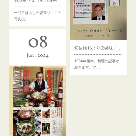
一回目はあじの姿造り。この
写真は、…
08
切抜帳16より②趣味／料理・包丁
Jun
2024
1984年後半、料理の記事が
続きます。ア…