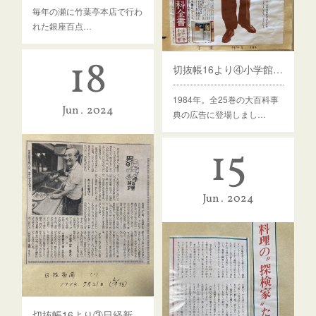
毎年の瀬に竹葉亭本店で行わ
れた銀座百点…
18
切抜帳16より④小学館「日本大百科全書」広告に登場
1984年。全25巻の大百科事
Jun
2024
典の広告に登場しまし…
15
Jun
2024
切抜帳16より③日経新聞連載／男の手料理