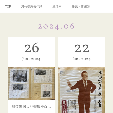
TOP
河竹登志夫年譜
単行本
雑誌・新聞①
雑誌・新聞②
雑誌・新聞③
講演・講座・放送
2024
.
06
河竹繁俊 年譜
河竹黙阿弥 年譜
閑話
ページ
26
22
Jun
2024
Jun
2024
切抜帳16より⑤銀座百点句会、エッセイなど