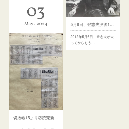
03
May
2024
5月6日、登志夫没後11年。
2013年5月6日、登志夫が去
ってからもう…
切抜帳15より②読売新聞連載「食膳食後」トンぺイ最後の日 マクベスの魔女の釜他