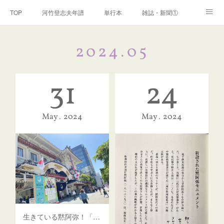
TOP
河竹登志夫年譜
単行本
雑誌・新聞①
雑誌・新聞②
雑誌・新聞③
講演・講座・放送
2024
.
05
河竹繁俊 年譜
河竹黙阿弥 年譜
閑話
ページ
31
24
May
2024
May
2024
生きている黙阿弥！「新富座こども歌舞伎」鉄砲洲稲荷神社の賑わい