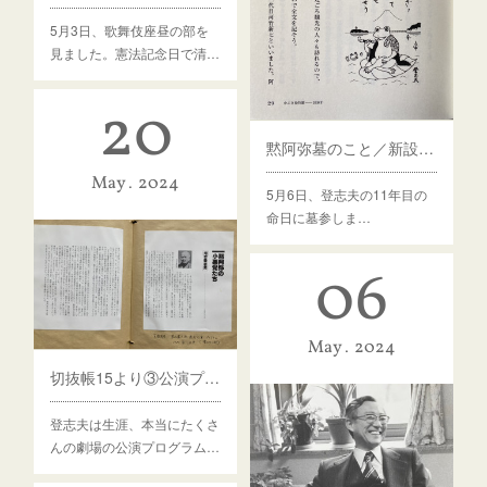
5月3日、歌舞伎座昼の部を
見ました。憲法記念日で清…
20
黙阿弥墓のこと／新設された黙阿弥モニュメント
May
2024
5月6日、登志夫の11年目の
命日に墓参しま…
06
May
2024
切抜帳15より③公演プログラムなど。黙阿弥の小悪党たち 子供歌舞伎教室30年、他
登志夫は生涯、本当にたくさ
んの劇場の公演プログラム…