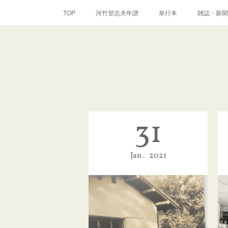
TOP
河竹登志夫年譜
単行本
雑誌・新聞
31
Jan
2021