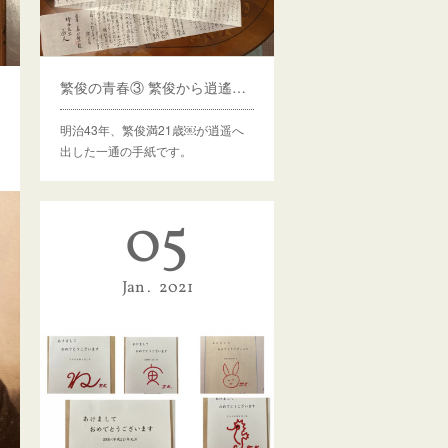
繁俊の青春③ 繁俊から逍遙への手紙
明治43年、繁俊満21歳￼が逍遥へ
出した一通の手紙です。
05
Jan
2021