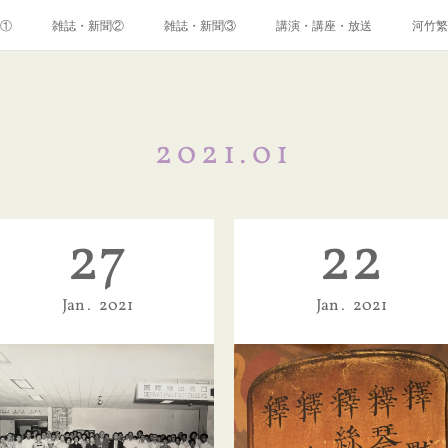
①
雑誌・新聞②
雑誌・新聞③
講演・講座・放送
河竹繁
2021
.
01
27
22
Jan
2021
Jan
2021