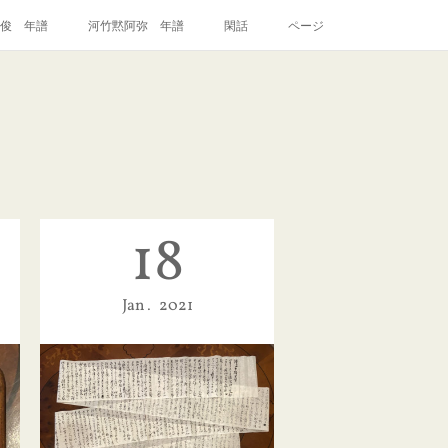
俊 年譜
河竹黙阿弥 年譜
閑話
ページ
18
Jan
2021