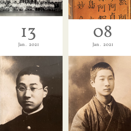
13
08
登志夫32歳、はじめてのアメリカ①
登志夫は、生涯に何度もアメリカに
行きましたが、最初に行ったのは…
Jan
2021
Jan
2021
今日は黙阿弥の命日です。
黙阿弥は明治26年1月22日になくな
りました。今年で128年です。登…