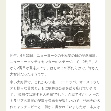
同年。6月22日、ニューヨークの千秋楽の日の記念撮影。
ニューヨークシティセンターのステージにて。2列目、左
から2番目が登志夫です。はじめての事だらけで、皆さん
大奮闘だったそうです。
幸い大好評で、これからソ連、ヨーロッパ、オーストラリ
アと様々な苦労とともに歌舞伎公演を繰り広げていきま
す。‘’歌舞伎は旅する大使館"でした。余談ですが、オース
トラリアの新聞の記事を登志夫が訳したので、登志夫の名
作キャッチコピーと、何かに書かれていましたが、本人は