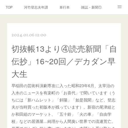
TOP
河竹登志夫年譜
単行本
雑誌・新聞①
雑誌・新聞②
雑誌・新聞③
講演・講座・放送
2024.01.06 12:00
河竹繁俊 年譜
河竹黙阿弥 年譜
閑話
ページ
切抜帳13より④読売新聞「自
伝抄」16~20回／デカダン早
大生
早稲田の芸術科演劇専攻に入った昭和23年6月、太宰治の
入水のニュースを有楽町の「お喜代」で聞いています（う
ちには「新ハムレット」「斜陽」「如是我聞」など、登志
夫が当時買った初版本が残っています）。新宿の尾津組と
か和田組のマーケット、「五十鈴」「火の車」「自由学
校」などの居酒屋…純理から人間臭い世界での流連荒亡。