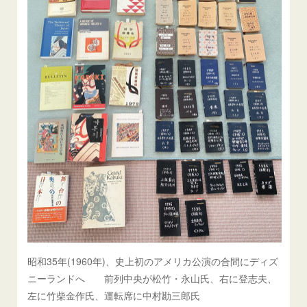
昭和35年(1960年)、史上初のアメリカ公演の合間にディズ
ニーランドへ 前列中央が松竹・永山氏、右に登志夫、
左に竹柴金作氏、運転席に中村勘三郎氏