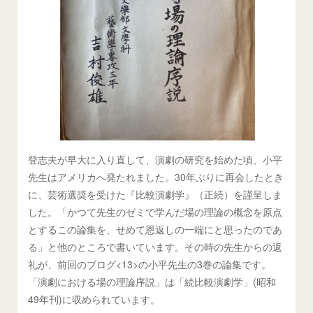
登志夫が早大に入り直して、演劇の研究を始めた頃、小平
先生はアメリカへ発たれました。30年ぶりに再会したとき
に、芸術選奨を受けた『比較演劇学』（正続）を謹呈しま
した。「かつて先生のゼミで学んだ場の理論の概念を原点
とするこの論集を、せめて恩返しの一端にと思ったのであ
る」と他のところで書いています。その時の先生からの返
礼が、前回のブログ<13>の小平先生の3巻の論集です。
「演劇における場の理論序説」は「続比較演劇学」(昭和
49年刊)に収められています。