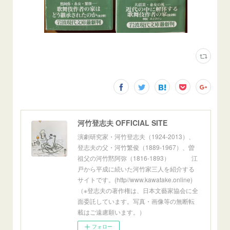
河竹登志夫 OFFICIAL SITE
演劇研究家・河竹登志夫（1924-2013）、
登志夫の父・河竹繁俊（1889-1967）、曽
祖父の河竹黙阿弥（1816-1893） 江
戸から平成に続いた河竹家三人を紹介する
サイトです。(http//www.kawatake.online)
（※登志夫の著作権は、日本文藝家協会に全
面委託しています。写真・画像等の無断転
載はご遠慮願います。）
フォロー