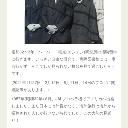
昭和32〜3年、ハーバード燕京(エンチン)研究所の招聘留学
に行きます。いっさい自由な研究で、実際図書館には一度
も行かず、そこでしか見られない舞台を見て過ごしたそう
です。
(2021年1月27日、2月12日、6月11日、14日のブログに関
連記事があります。)
1957年(昭和32年) 8月、JALプロペラ機でアメリカへ出発
しました。まだ日本には外貨がなく、海外旅行は海外から
招聘された人しか行けない時代でした。この大勢の見送
り！