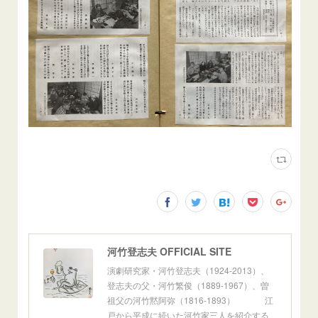
河竹登志夫 OFFICIAL SITE
演劇研究家・河竹登志夫（1924-2013）、
登志夫の父・河竹繁俊（1889-1967）、曽
祖父の河竹黙阿弥（1816-1893） 江
戸から平成に続いた河竹家三人を紹介する