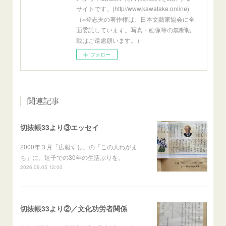
サイトです。(http//www.kawatake.online)
（※登志夫の著作権は、日本文藝家協会に全
面委託しています。写真・画像等の無断転
載はご遠慮願います。）
フォロー
関連記事
切抜帳33より③エッセイ
2000年３月「広報ずし」の「この人わがま
ち」に。逗子での30年の生活ぶりを。
2026.08.05 12:00
切抜帳33より②／文化功労者関係