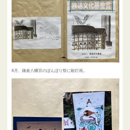
8月、鎌倉八幡宮のぼんぼり祭に献灯画。