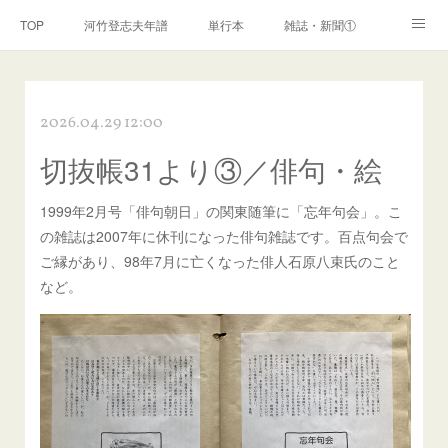
TOP
河竹登志夫年譜
単行本
雑誌・新聞①
雑誌・新聞②
雑誌・新聞③
講演・講座・放送
2026.04.29 12:00
河竹繁俊 年譜
河竹黙阿弥 年譜
閑話
ページ
切抜帳31より③／俳句・絵
1999年2月号「俳句朝日」の関東随筆に「忘年句会」。こ
の雑誌は2007年に休刊になった俳句雑誌です。百点句会で
ご縁があり、98年7月に亡くなった俳人石原八束氏のこと
など。