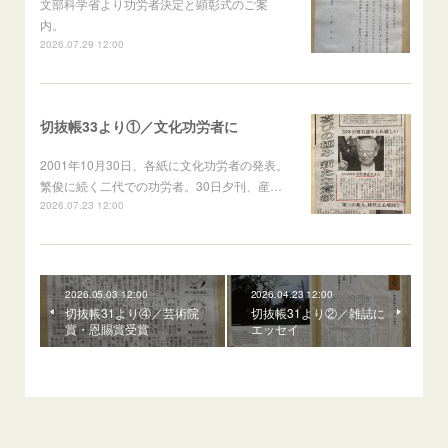
文部科学省より功労者決定と顕彰式のご案
内。
2026.07.29 12:00
切抜帳33より①／文化功労者に
2001年10月30日、各紙に文化功労者の発表。
繁俊に続く二代での功労者。30日夕刊、産…
2026.07.23 12:00
2026.05.03 12:00
2026.04.23 12:00
切抜帳31より④／芸術院
切抜帳31より②／雑誌に
賞・恩賜賞受賞
エッセイ