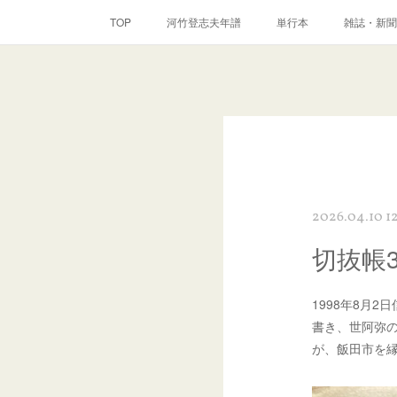
TOP
河竹登志夫年譜
単行本
雑誌・新聞
2026.04.10 1
切抜帳
1998年8月
書き、世阿弥の
が、飯田市を