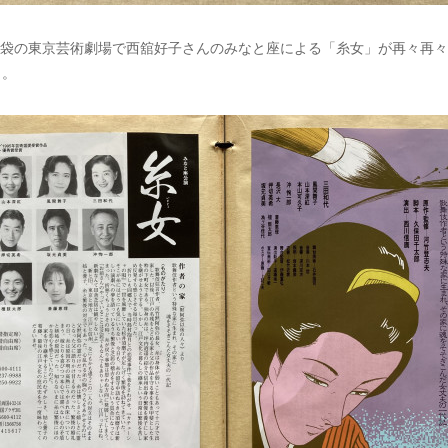
、池袋の東京芸術劇場で西舘好子さんのみなと座による「糸女」が再々再
し。