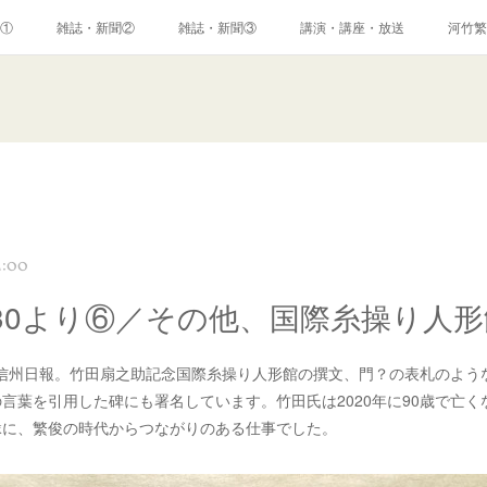
①
雑誌・新聞②
雑誌・新聞③
講演・講座・放送
河竹繁
2:00
30より⑥／その他、国際糸操り人
2日信州日報。竹田扇之助記念国際糸操り人形館の撰文、門？の表札のよう
言葉を引用した碑にも署名しています。竹田氏は2020年に90歳で亡く
縁に、繁俊の時代からつながりのある仕事でした。