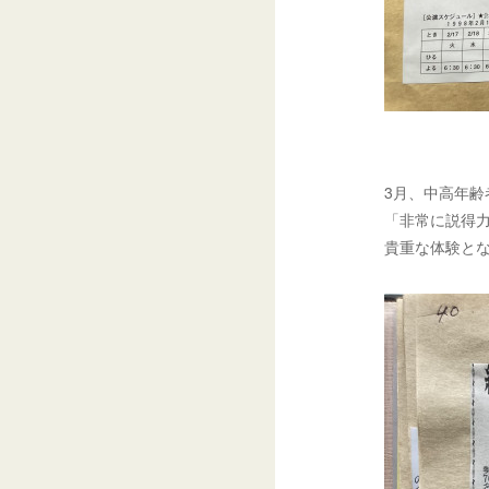
3月、中高年
「非常に説得
貴重な体験と