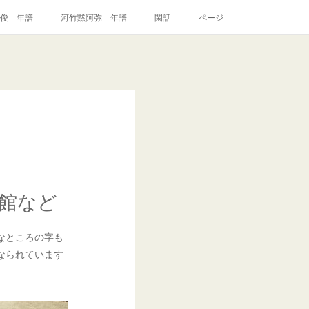
俊 年譜
河竹黙阿弥 年譜
閑話
ページ
形館など
なところの字も
なられています