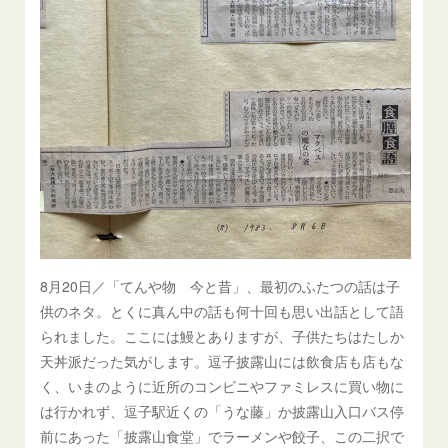
8月20日／「てんや物 今と昔」、最初のふたつの話は子
供のネタ。とくに真ん中の話も何十回も思い出話として語
られました。ここには鰻とありますが、子供たちはたしか
天丼派だった気がします。逗子披露山には飲食店も店もな
く、いまのように近所のコンビニやファミレスに買い物に
は行かれず、逗子駅近くの「うな藤」か披露山入口バス停
前にあった「披露山食堂」でラーメンや餃子、この二択で