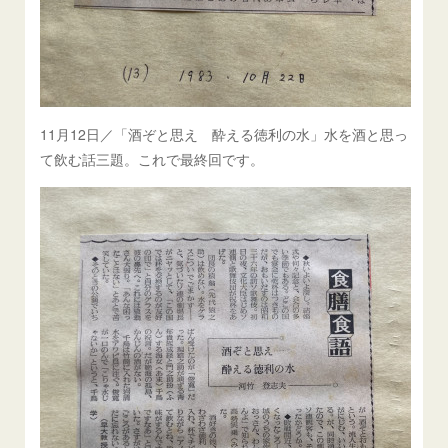
11月12日／「酒ぞと思え 酔える徳利の水」水を酒と思っ
て飲む話三題。これで最終回です。