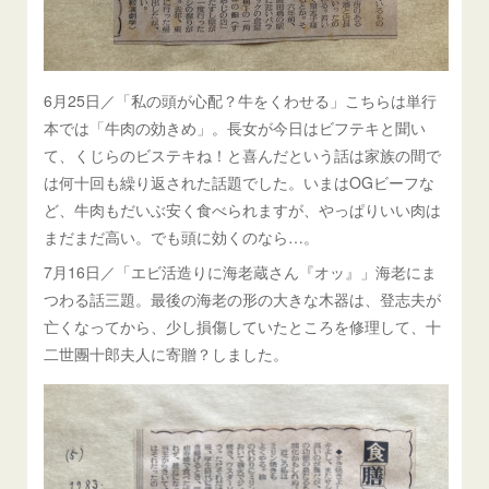
6月25日／「私の頭が心配？牛をくわせる」こちらは単行
本では「牛肉の効きめ」。長女が今日はビフテキと聞い
て、くじらのビステキね！と喜んだという話は家族の間で
は何十回も繰り返された話題でした。いまはOGビーフな
ど、牛肉もだいぶ安く食べられますが、やっぱりいい肉は
まだまだ高い。でも頭に効くのなら…。
7月16日／「エビ活造りに海老蔵さん『オッ』」海老にま
つわる話三題。最後の海老の形の大きな木器は、登志夫が
亡くなってから、少し損傷していたところを修理して、十
二世團十郎夫人に寄贈？しました。