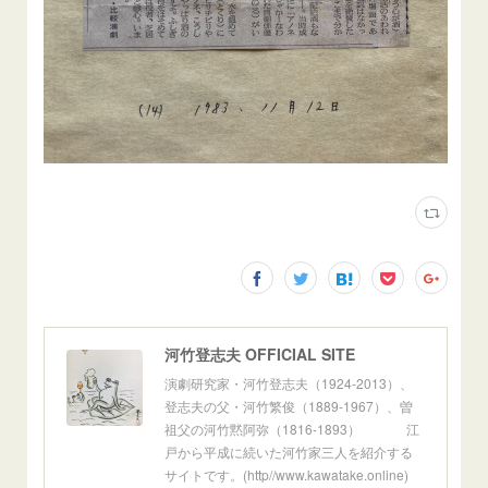
河竹登志夫 OFFICIAL SITE
演劇研究家・河竹登志夫（1924-2013）、
登志夫の父・河竹繁俊（1889-1967）、曽
祖父の河竹黙阿弥（1816-1893） 江
戸から平成に続いた河竹家三人を紹介する
サイトです。(http//www.kawatake.online)