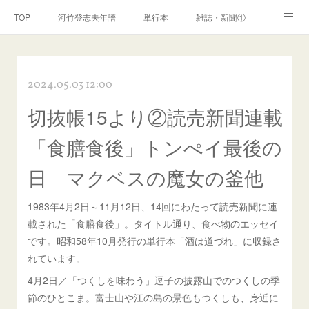
TOP
河竹登志夫年譜
単行本
雑誌・新聞①
雑誌・新聞②
雑誌・新聞③
講演・講座・放送
2024.05.03 12:00
河竹繁俊 年譜
河竹黙阿弥 年譜
閑話
ページ
切抜帳15より②読売新聞連載
「食膳食後」トンぺイ最後の
日 マクベスの魔女の釜他
1983年4月2日～11月12日、14回にわたって読売新聞に連
載された「食膳食後」。タイトル通り、食べ物のエッセイ
です。昭和58年10月発行の単行本「酒は道づれ」に収録さ
れています。
4月2日／「つくしを味わう」逗子の披露山でのつくしの季
節のひとこま。富士山や江の島の景色もつくしも、身近に