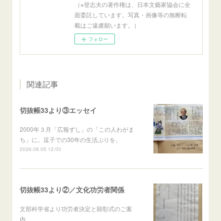
（※登志夫の著作権は、日本文藝家協会に全
面委託しています。写真・画像等の無断転
載はご遠慮願います。）
フォロー
関連記事
切抜帳33より③エッセイ
2000年３月「広報ずし」の「この人わがま
ち」に。逗子での30年の生活ぶりを。
2026.08.05 12:00
切抜帳33より②／文化功労者関係
文部科学省より功労者決定と顕彰式のご案
内。