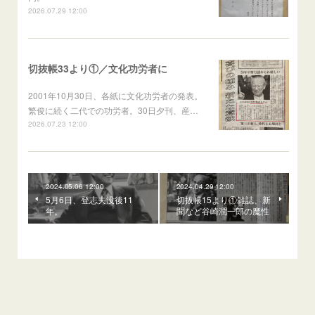
2026.07.29 12:00
切抜帳33より①／文化功労者に
2001年10月30日、各紙に文化功労者の発表。
繁俊に続く二代での功労者。30日夕刊、産…
2026.07.23 12:00
2024.05.06 12:00
2024.04.29 12:00
5月6日、登志夫没後11
切抜帳15より①雑誌、新
年。
聞など谷崎潤一郎の魔性