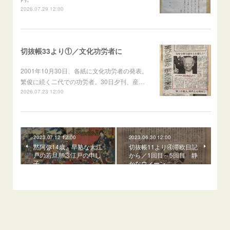
2026.07.29 12:00
切抜帳33より①／文化功労者に
2001年10月30日、各紙に文化功労者の発表。
繁俊に続く二代での功労者。30日夕刊、産…
2026.07.23 12:00
2023.07.12 12:00
2023.06.30 12:00
黙阿弥14歳、早熟な大江
切抜帳11より④滞欧日記
戸の若旦那③江戸の申し
から／1回目～5回目 静
子
かなウィーン