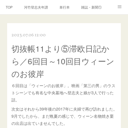
TOP
河竹登志夫年譜
単行本
雑誌・新聞①
雑誌・新聞②
雑誌・新聞③
講演・講座・放送
2023.07.06 12:00
河竹繁俊 年譜
河竹黙阿弥 年譜
閑話
ページ
切抜帳11より⑤滞欧日記か
ら／6回目～10回目ウィーン
のお彼岸
６回目は「ウィーンのお彼岸」。映画「第三の男」のラス
トシーンでも有名な中央墓地へ登志夫と娘が3人で行った
話。
次女はそれから39年後の2017年に夫婦で再び訪れました。
9月でしたから、まだ晩夏の感じで、ウィーン名物焼き栗
の出店は出ていませんでした。