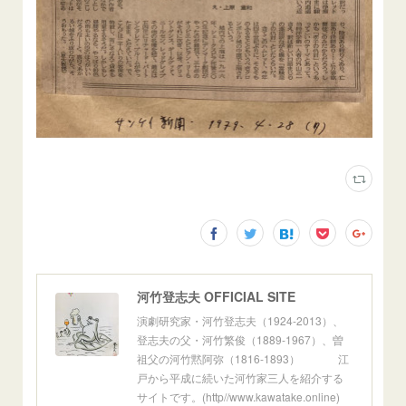
河竹登志夫 OFFICIAL SITE
演劇研究家・河竹登志夫（1924-2013）、
登志夫の父・河竹繁俊（1889-1967）、曽
祖父の河竹黙阿弥（1816-1893） 江
戸から平成に続いた河竹家三人を紹介する
サイトです。(http//www.kawatake.online)