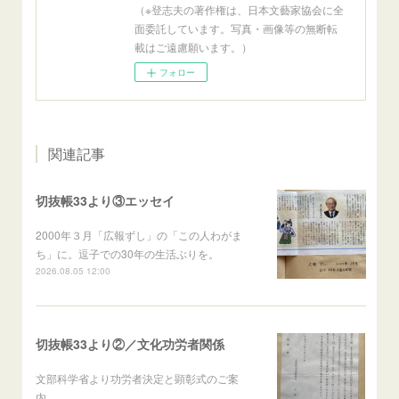
（※登志夫の著作権は、日本文藝家協会に全
面委託しています。写真・画像等の無断転
載はご遠慮願います。）
フォロー
関連記事
切抜帳33より③エッセイ
2000年３月「広報ずし」の「この人わがま
ち」に。逗子での30年の生活ぶりを。
2026.08.05 12:00
切抜帳33より②／文化功労者関係
文部科学省より功労者決定と顕彰式のご案
内。