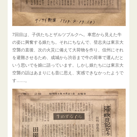
7回目は、子供たちとザルツブルクへ。車窓から見えた牛
の姿に興奮する娘たち。それにちなんで、登志夫は東京大
空襲の直後、次の火災に備えて大荷物を作り、信州にそれ
を避難させるため、成城から渋谷まで牛の荷車で運んだと
いう思いでを娘に語っています。しかし娘たちには東京大
空襲の話はあまりにも昔に思え、実感できなかったようで
す……。