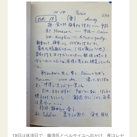
19日は休演日で、藤浪氏とベルサイユへ出かけ、夜はレセ