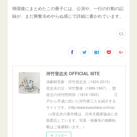
帰国後にまとめたこの冊子には、公演や、一行の行動の記
録が、まだ興奮冷めやらぬ感じで詳細に書かれています。
河竹登志夫 OFFICIAL SITE
演劇研究家・河竹登志夫（1924-2013）、
登志夫の父・河竹繁俊（1889-1967）、曽
祖父の河竹黙阿弥（1816-1893） 江
戸から平成に続いた河竹家三人を紹介する
サイトです。(http//www.kawatake.online)
（※登志夫の著作権は、日本文藝家協会に全
面委託しています。写真・画像等の無断転
載はご遠慮願います。）
フォロー