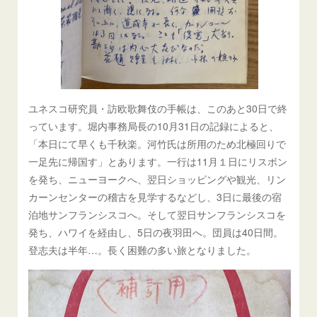
ユネスコ研究員・訪欧歌舞伎の手帳は、このあと30日で終
っています。堀内事務局長の10月31日の記録によると、
「本日にて早くも千秋楽。河竹氏は所用のため北極回りで
一足先に帰国す」とあります。一行は11月１日にリスボン
を発ち、ニューヨークへ、翌日ショッピングや観光、リン
カーンセンターの稽古を見学するなどし、3日に最後の宿
泊地サンフランシスコへ。そして翌日サンフランシスコを
発ち、ハワイを経由し、5日の夜羽田へ。団員は40日間。
登志夫は半年…。長く困難の多い旅となりました。