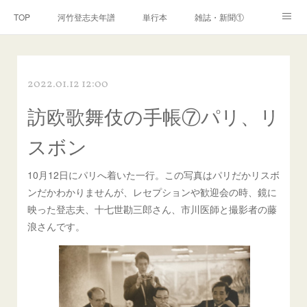
TOP
河竹登志夫年譜
単行本
雑誌・新聞①
雑誌・新聞②
雑誌・新聞③
講演・講座・放送
2022.01.12 12:00
河竹繁俊 年譜
河竹黙阿弥 年譜
閑話
ページ
訪欧歌舞伎の手帳⑦パリ、リ
スボン
10月12日にパリへ着いた一行。この写真はパリだかリスボ
ンだかわかりませんが、レセプションや歓迎会の時、鏡に
映った登志夫、十七世勘三郎さん、市川医師と撮影者の藤
浪さんです。